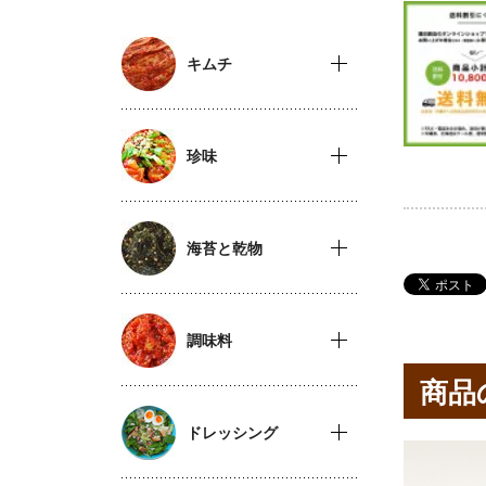
キムチ
珍味
海苔と乾物
調味料
商品
ドレッシング