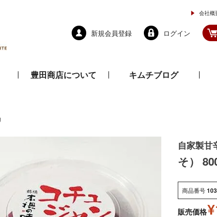
会社概
新規会員登録
ログイン
豊田商店について
キムチブログ
と乾物
調味料
ドレッシング
g
自家製甘
そ） 80
商品番号
10
¥
販売価格