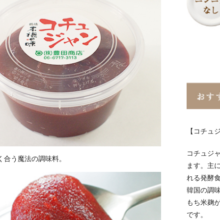
【コチュ
コチュジ
く合う魔法の調味料。
ます。主
れる発酵
韓国の調
もち米麹
です。