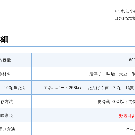
※まれに
は水飴の
詳細
内容量
80
原材料
唐辛子、味噌（大豆・
 100g当たり
エネルギー：256kcal たんぱく質：7.7g 脂質
保存方法
要冷蔵10℃以下で
賞味期限
発送日よ
届け方法
クー