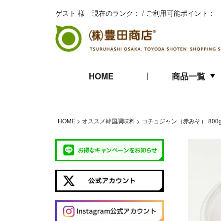
ゲスト 様 現在のランク： / ご利用可能ポイント：
HOME
商品一覧
キムチ
珍味
海苔
HOME
オススメ韓国調味料
コチュジャン（赤みそ） 800
ギフト