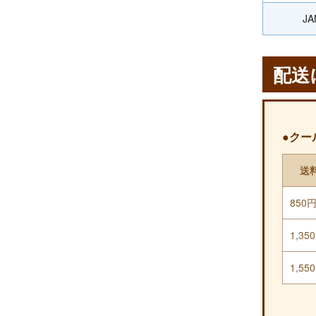
J
配送
●クー
送
850
1,35
1,55