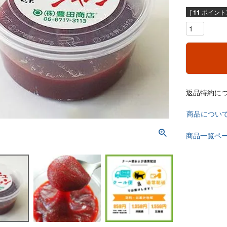
[
11
ポイント進
返品特約に
商品につい
商品一覧ペ