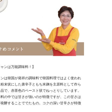
ジャンは万能調味料！】
ャンは韓国が発祥の調味料で韓国料理ではよく使われ
に粉末状にした唐辛子ともち米麹を主原料として作ら
食品で、赤茶色のペースト状でねっとりしています。
味料の中では甘さが強いのが特徴ですが、この甘さは
が発酵することででたもの。コクの深い甘辛さが特徴