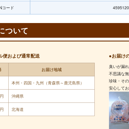
ANコード
4595120
について
ル便および通常配送
●お届け
臭いが漏
料
お届け地域
不思議な
珍味・そ
円
本州・四国・九州（青森県～鹿児島県）
安心して
0円
沖縄県
0円
北海道