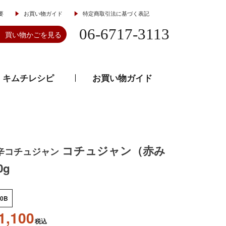
要
お買い物ガイド
特定商取引法に基づく表記
06-6717-3113
買い物かごを見る
キムチレシピ
お買い物ガイド
とうがらし
韓流食器
コチュジャン（赤み
辛コチュジャン
0g
30B
1,100
税込