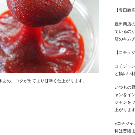
【豊田商
豊田商店
ているの
店のキム
【コチュ
コチジャ
ど幅広い
水あめ。コクが出てより甘辛く仕上がります。
いつもの
ャンをイ
ジャンを
上がりま
※コチジ
料は普段