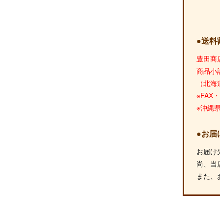
●送料
豊田商
商品小
（北海
※FA
※沖縄
●お届
お届け
尚、当
また、