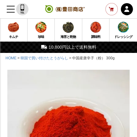
キムチ
珍味
海苔と乾物
調味料
ドレッシング
10,800円以上で送料無料
HOME
韓国で買い付けたとうがらし
中国産唐辛子（粉） 300g