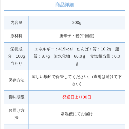
商品詳細
内容量
300g
原材料
唐辛子・粉(中国産)
栄養成
エネルギー：419kcal たんぱく質：16.2g 脂
分 100g
質：9.7g 炭水化物：66.8ｇ 食塩相当量：0.0
当たり
ｇ
涼しい場所で保管してください。(直射は避けて下
保存方法
さい)
賞味期限
発送日より90日
お届け方
常温便にてお届け
法