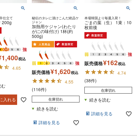
辛仕立て
秘伝のタレに漬けこんだ絶品ケ
本場韓国より毎週入荷！
200g
ジャン
ごまの葉（生） 1束：10
加熱用ケジャン(わたり
枚前後
がにの味付け) 1杯(約
500g)
¥
1,400
税込
¥
162
販売価格
税込
4.65
¥
1,620
販売価格
税込
4.74
(38件)
4.55
(116件)
在庫切れ
在庫切れ
に入れる
詳細を見る
詳細を見る