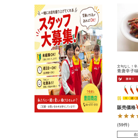
文句なし！辛
青唐辛子味
販売価格
(59件)
在