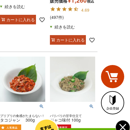
¥
1,260
販売価格
税込
4.69
(497件)
カートに入れる
カートに入れる
プリプリの食感がたまらない！
パリパリの甘辛仕立て
タコジャン 300g
ジャコ味付 100g