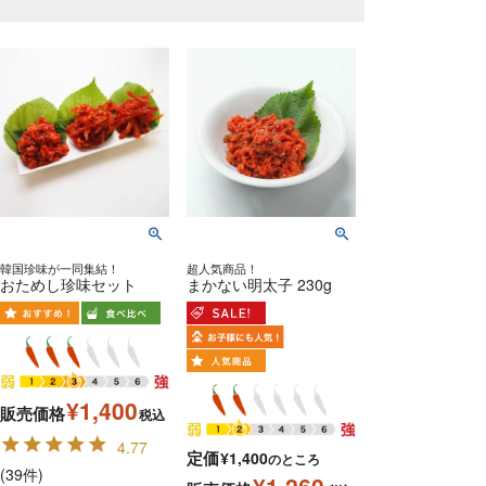
韓国珍味が一同集結！
超人気商品！
おためし珍味セット
まかない明太子 230g
¥
1,400
販売価格
税込
4.77
定価
¥
1,400
のところ
(39件)