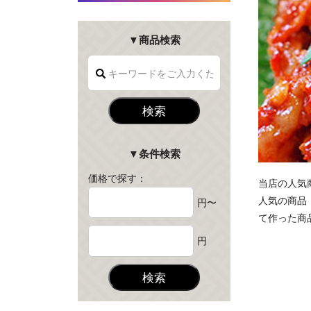
▼商品検索
検索
▼条件検索
価格で探す：
当店の人気
人気の商品
円〜
て作った商
円
検索