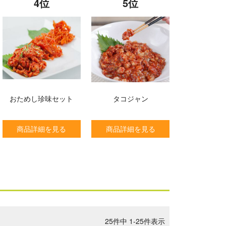
4位
5位
おためし珍味セット
タコジャン
商品詳細を見る
商品詳細を見る
25
件中
1
-
25
件表示