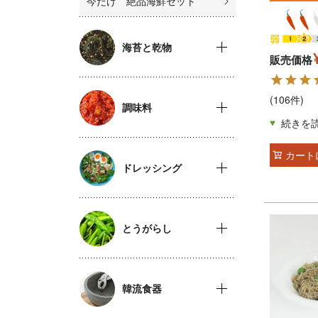
今だけ 絶品海鮮セット
海苔と乾物
販売価格
(106件)
調味料
カート
ドレッシング
とうがらし
韓流食器