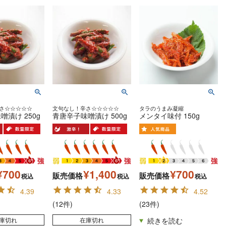
さ☆☆☆☆☆
文句なし！辛さ☆☆☆☆☆
タラのうまみ凝縮
噌漬け 250g
青唐辛子味噌漬け 500g
メンタイ味付 150g
¥
700
¥
1,400
¥
700
販売価格
販売価格
税込
税込
税込
4.39
4.33
4.52
(12件)
(23件)
庫切れ
在庫切れ