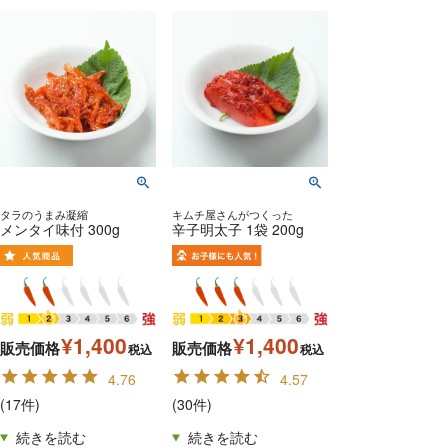
タラのうまみ凝縮
キムチ屋さんがつくった
メンタイ味付 300g
辛子明太子 1袋 200g
¥
1,400
¥
1,400
販売価格
販売価格
税込
税込
4.76
4.57
(17件)
(30件)