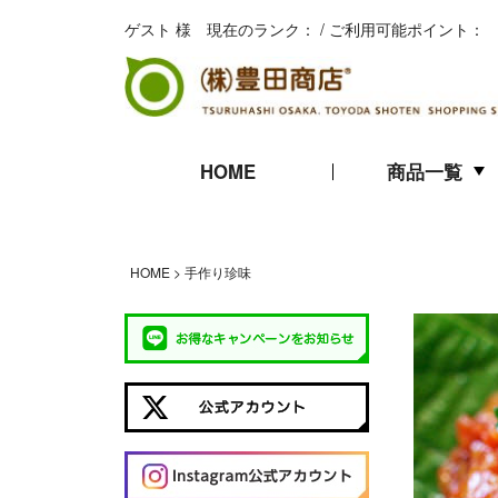
ゲスト 様 現在のランク： / ご利用可能ポイント：
HOME
商品一覧
キムチ
珍味
海苔
HOME
手作り珍味
ギフト