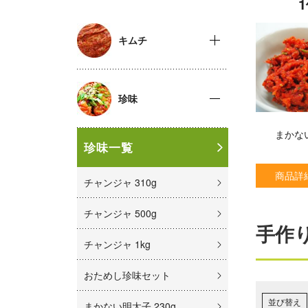
キムチ
珍味
まかな
珍味一覧
商品詳
チャンジャ 310g
チャンジャ 500g
手作
チャンジャ 1kg
おためし珍味セット
並び替え
まかない明太子 230g