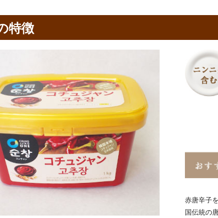
の特徴
赤唐辛子
国伝統の