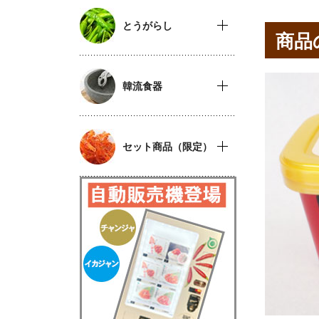
とうがらし
商品
韓流食器
セット商品（限定）