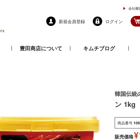
会社概
新規会員登録
ログイン
豊田商店について
キムチブログ
と乾物
調味料
ドレッシング
韓国伝統
ン 1kg
商品番号
106
¥
販売価格