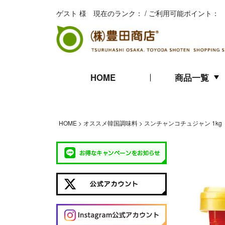
ゲスト 様 現在のランク： / ご利用可能ポイント：
HOME
商品一覧
キムチ
珍味
海苔
HOME
オススメ韓国調味料
スンチャンコチュジャン 1kg
ギフト