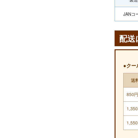
JANコ
配送
●クー
送
850
1,35
1,55