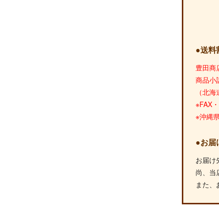
●送料
豊田商
商品小
（北海
※FA
※沖縄
●お届
お届け
尚、当
また、