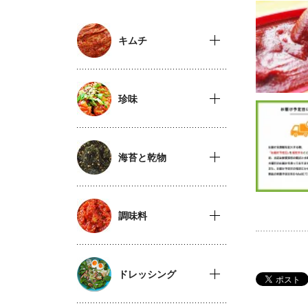
キムチ
珍味
海苔と乾物
調味料
ドレッシング