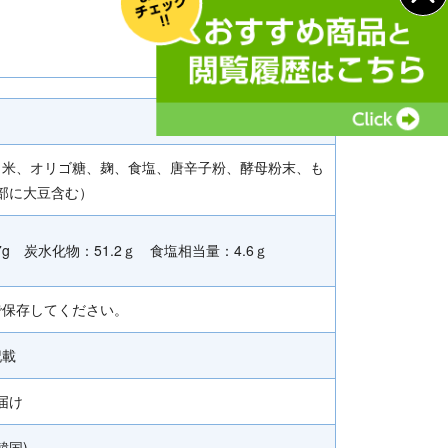
）米、オリゴ糖、麹、食塩、唐辛子粉、酵母粉末、も
部に大豆含む）
.7g 炭水化物：51.2ｇ 食塩相当量：4.6ｇ
で保存してください。
記載
届け
韓国)