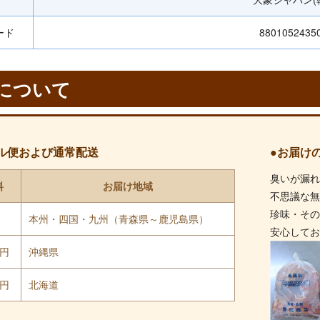
ード
8801052435
について
ル便および通常配送
●お届け
臭いが漏
料
お届け地域
不思議な
珍味・そ
円
本州・四国・九州（青森県～鹿児島県）
安心して
0円
沖縄県
0円
北海道