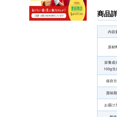
商品
内容
原材
栄養
100g
保存方
賞味期
お届け
製造