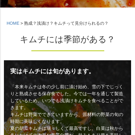
HOME
> 熟成？浅漬け？キムチって見分けられるの？
キムチには季節がある？
実はキムチには旬があります。
「本来キムチは冬の少し前に漬け始め、雪の下でじっく
りと熟成させる保存食でした。今では一年を通して製造
しているため、いつでも浅漬けキムチを食べることがで
きます。
キムチは野菜でできていますから、原材料の野菜の旬の
時期に美味しくなります。
夏の胡瓜キムチは瑞々しくて最高ですし、白菜は秋から