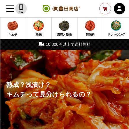
キムチ
珍味
海苔と乾物
調味料
ドレッシング
10,800円以上で送料無料
熟成？浅漬け？
キムチって見分けられるの？