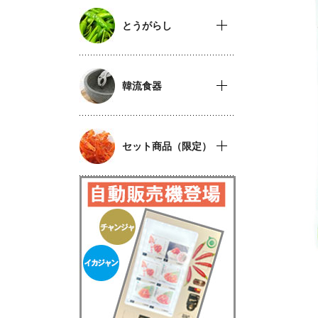
とうがらし
韓流食器
セット商品（限定）