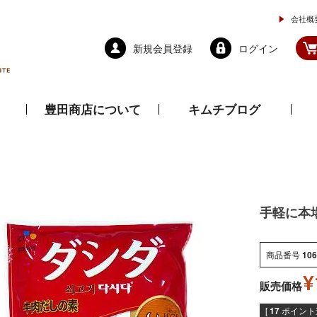
会社概
新規会員登録
ログイン
豊田商店について
キムチブログ
と乾物
調味料
ドレッシング
手軽に本
商品番号
106
¥
販売価格
[
17
ポイント進