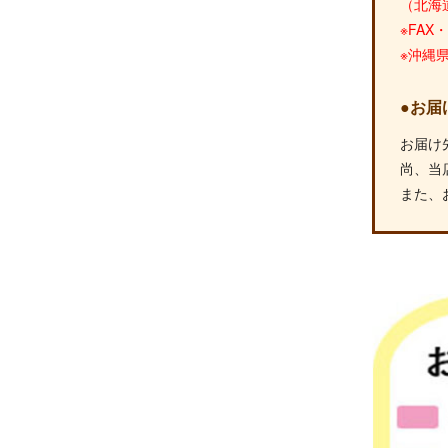
（北海
※FA
※沖縄
●お届
お届け
尚、当
また、