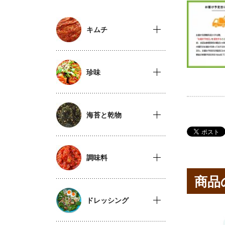
キムチ
珍味
海苔と乾物
調味料
商品
ドレッシング