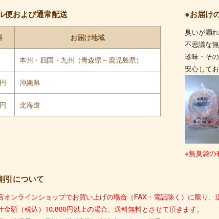
ル便および通常配送
●お届け
臭いが漏
料
お届け地域
不思議な
珍味・そ
円
本州・四国・九州（青森県～鹿児島県）
安心して
0円
沖縄県
0円
北海道
※無臭袋の
割引について
店オンラインショップでお買い上げの場合（FAX・電話除く）に限り、送
計金額（税込）10,800円以上の場合、送料無料とさせて頂きます。