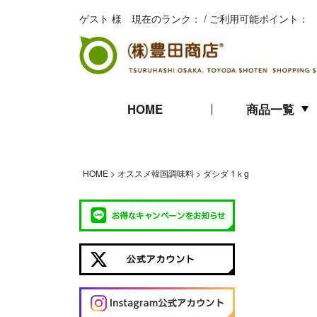
ゲスト 様 現在のランク： / ご利用可能ポイント：
HOME
商品一覧
キムチ
珍味
海苔
HOME
オススメ韓国調味料
ダシダ 1ｋg
ギフト