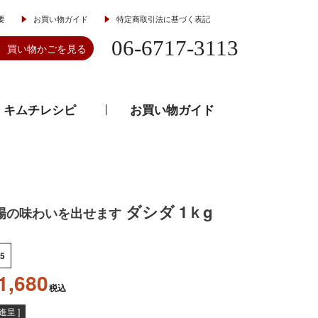
要
お買い物ガイド
特定商取引法に基づく表記
06-6717-3113
買い物かごを見る
キムチレシピ
お買い物ガイド
とうがらし
韓流食器
ダシダ 1ｋg
場の味わいを出せます
5
1,680
税込
呈 ]