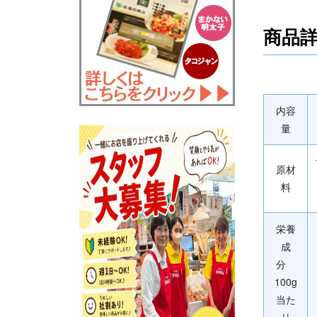
商品
内容
量
原材
料
栄養
成
分
100g
当た
り