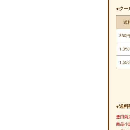
●クー
送
850
1,35
1,55
●送料
豊田商
商品小