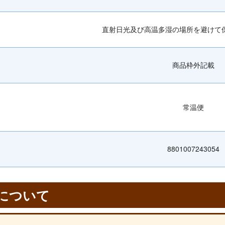
直射日光及び高温多湿の場所を避けて
商品枠外記載
常温便
8801007243054
について