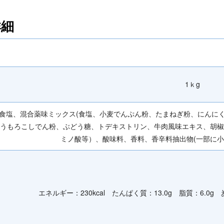
詳細
1ｋg
食塩、混合薬味ミックス(食塩、小麦でんぷん粉、たまねぎ粉、にんに
うもろこしでん粉、ぶどう糖、トデキストリン、牛肉風味エキス、胡椒
ミノ酸等）、酸味料、香料、香辛料抽出物(一部に小
エネルギー：230kcal たんぱく質：13.0g 脂質：6.0g