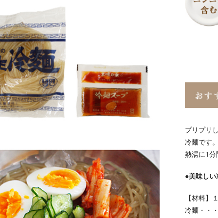
プリプリ
冷麺です
熱湯に1
●美味しい
【材料】
冷麺・・・