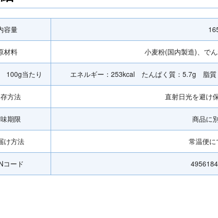
内容量
16
原材料
小麦粉(国内製造)、で
 100g当たり
エネルギー：253kcal たんぱく質：5.7g 脂質
保存方法
直射日光を避け
賞味期限
商品に
届け方法
常温便に
ANコード
4956184