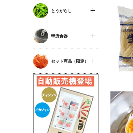
とうがらし
韓流食器
セット商品（限定）