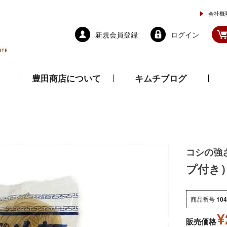
会社概
新規会員登録
ログイン
豊田商店について
キムチブログ
と乾物
調味料
ドレッシング
コシの強
プ付き）
商品番号
104
¥
販売価格