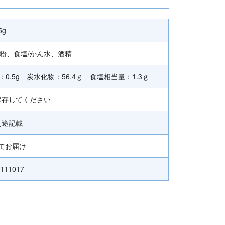
5g
ん粉、食塩/かん水、酒精
：0.5g 炭水化物：56.4ｇ 食塩相当量：1.3ｇ
保存してください
別途記載
てお届け
111017