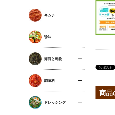
キムチ
珍味
海苔と乾物
調味料
商品
ドレッシング