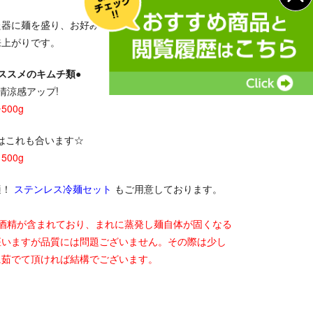
た器に麺を盛り、お好みの具材をのせて冷麺スープを
来上がりです。
ススメのキムチ類●
清涼感アップ!
00g
実はこれも合います☆
00g
適！
ステンレス冷麺セット
もご用意しております。
は酒精が含まれており、まれに蒸発し麺自体が固くなる
座いますが品質には問題ございません。その際は少し
に茹でて頂ければ結構でございます。