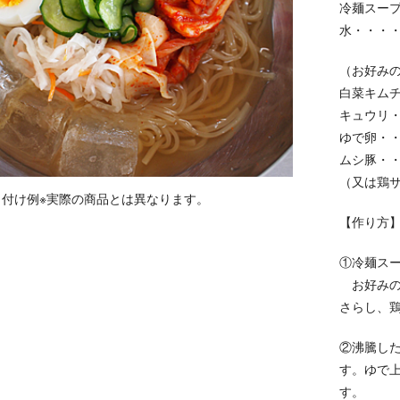
冷麺スープ
水・・・・
（お好み
白菜キムチ
キュウリ・
ゆで卵・・
ムシ豚・・
（又は鶏
り付け例※実際の商品とは異なります。
【作り方
①冷麺スー
お好みの
さらし、
②沸騰し
す。ゆで
す。