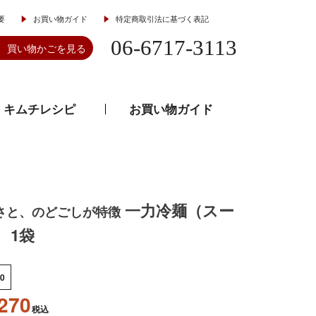
要
お買い物ガイド
特定商取引法に基づく表記
06-6717-3113
買い物かごを見る
キムチレシピ
お買い物ガイド
とうがらし
韓流食器
一力冷麺（スー
さと、のどごしが特徴
 1袋
0
270
税込