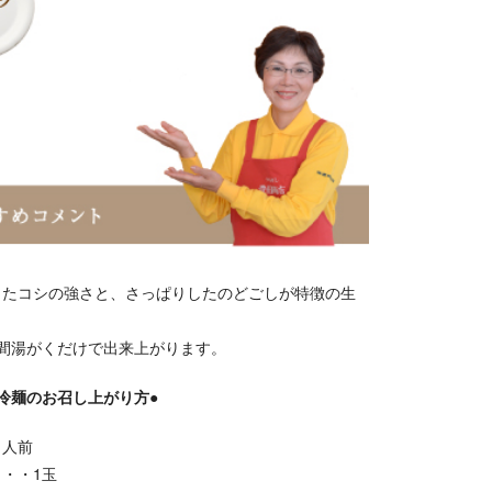
したコシの強さと、さっぱりしたのどごしが特徴の生
。
分間湯がくだけで出来上がります。
冷麺のお召し上がり方●
１人前
・・1玉