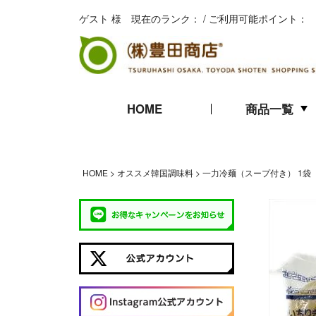
ゲスト 様 現在のランク： / ご利用可能ポイント：
HOME
商品一覧
キムチ
珍味
海苔
HOME
オススメ韓国調味料
一力冷麺（スープ付き） 1袋
ギフト