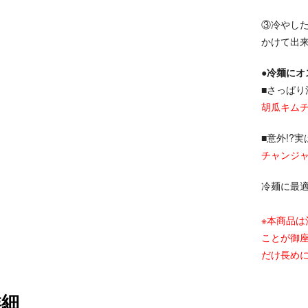
③冷やし
かけて出
●冷麺にオ
■さっぱり
胡瓜キムチ5
■意外!?
チャンジャ5
冷麺に最
※本商品
ことが御
だけ長め
詳細