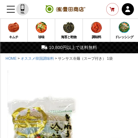
キムチ
珍味
海苔と乾物
調味料
ドレッシング
10,800円以上で送料無料
HOME
オススメ韓国調味料
サンサス冷麺（スープ付き） 1袋