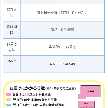
保存方
直射日光を避け保存してください
法
賞味期
商品に別途記載
限
お届け
常温便にてお届け
方法
JANコ
4973355040549
ード