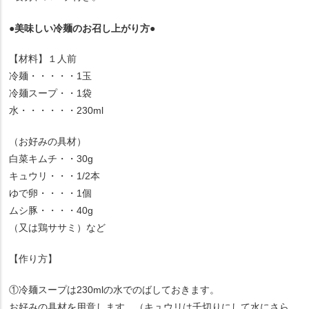
●美味しい冷麺のお召し上がり方●
【材料】１人前
冷麺・・・・・1玉
冷麺スープ・・1袋
水・・・・・・230ml
（お好みの具材）
白菜キムチ・・30g
キュウリ・・・1/2本
ゆで卵・・・・1個
ムシ豚・・・・40g
（又は鶏ササミ）など
【作り方】
①冷麺スープは230mlの水でのばしておきます。
お好みの具材を用意します。（キュウリは千切りにして水にさら