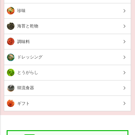
珍味
海苔と乾物
調味料
ドレッシング
とうがらし
韓流食器
ギフト