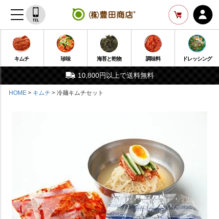
キムチ
珍味
海苔と乾物
調味料
ドレッシング
10,800円以上で送料無料
HOME
キムチ
冷麺キムチセット