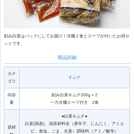
刻み白菜はパックにしてお届け！冷麺２食とスープが付いたお得セ
ットです。
商品詳細
カテ
キムチ
ゴリ
内容
刻み白菜キムチ200g × 2
量
一力冷麺スープ付き 2食
●白菜キムチ●
白菜(国産)、漬原材料名（唐辛子、にんにく、アミエ
原材
ビ、食塩、ごま、生姜）調味料（アミノ酸等）