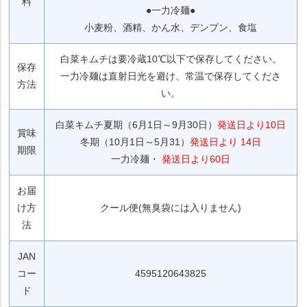
料
●一力冷麺●
小麦粉、酒精、かん水、デンプン、食塩
白菜キムチは要冷蔵10℃以下で保存してください。
保存
一力冷麺は直射日光を避け、常温で保存してくださ
方法
い。
白菜キムチ夏期（6月1日～9月30日）
発送日より10日
賞味
冬期（10月1日～5月31）
発送日より 14日
期限
一力冷麺・
発送日より60日
お届
け方
クール便(無臭袋には入りません)
法
JAN
コー
4595120643825
ド