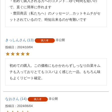
・初めて購入される方へのコメント…ゆで時間も短いの
で、直ぐに簡単に作れます

・豊田商店（私たちへ）のメッセージ…カットキムチがセ
ットされているので、時短出来るのが有難いです
きっしん
13
非公開
購入者
投稿日
2024/10/04
初めての購入。この価格にもかかわらずしっなり白菜キム
チも入っておりとてもコスパよく感じた一品。もちろん味
もよくリピート確定。
なお
14
非公開
購入者
投稿日
2024/06/04