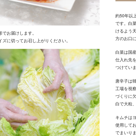
約50年以
です。白
けるよう
形でお届けします。
方のお口
イズに切ってお召し上がりください。
白菜は国
仕入れ先
つけてい
唐辛子は
工場を視
づくりに
白で大粒
キムチは
使用して
でまいり