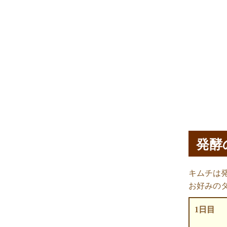
発酵
キムチは
お好みの
1日目