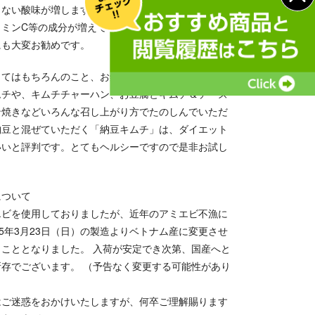
もない酸味が増しますが、これはキムチに含まれる乳
タミンC等の成分が増えている証拠。栄養価も高くな
にも大変お勧めです。
してはもちろんのこと、お鍋や、お味噌汁に加えた
ムチや、キムチチャーハン、お豆腐とキムチ＆チーズ
ン焼きなどいろんな召し上がり方でたのしんでいただ
納豆と混ぜていただく「納豆キムチ」は、ダイエット
いいと評判です。とてもヘルシーですので是非お試し
。
について
エビを使用しておりましたが、近年のアミエビ不漁に
25年3月23日（日）の製造よりベトナム産に変更させ
くこととなりました。 入荷が安定でき次第、国産へと
所存でございます。 （予告なく変更する可能性があり
はご迷惑をおかけいたしますが、何卒ご理解賜ります