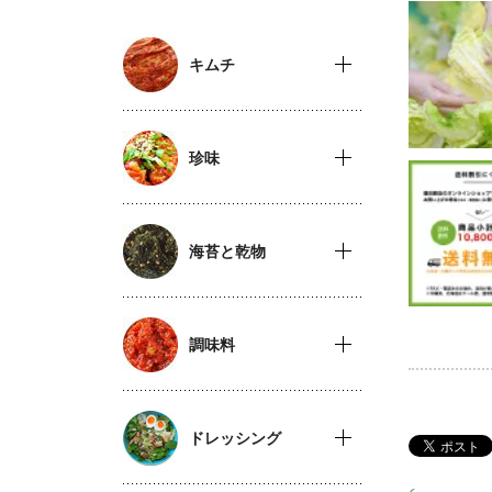
キムチ
珍味
海苔と乾物
調味料
ドレッシング