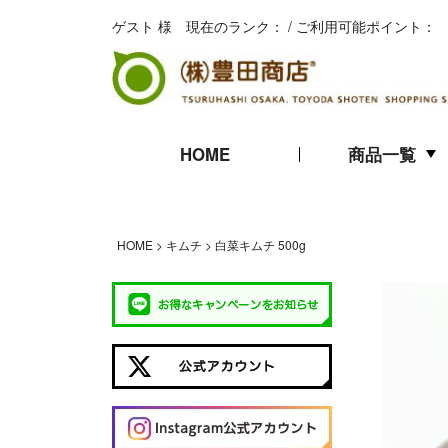
ゲスト 様 現在のランク： / ご利用可能ポイント：
HOME
商品一覧
キムチ
珍味
海苔
HOME
キムチ
白菜キムチ 500g
ギフト