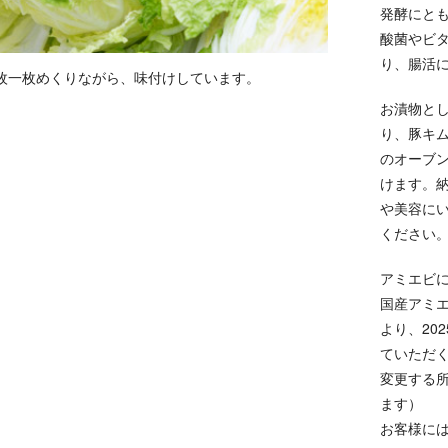
発酵にと
酸菌やビ
り、腸活
枚一枚めくりながら、味付けしています。
お漬物と
り、豚キ
のオーブ
けます。
や美容に
ください
アミエビ
国産アミ
より、20
ていただ
変更する
ます）
お客様に