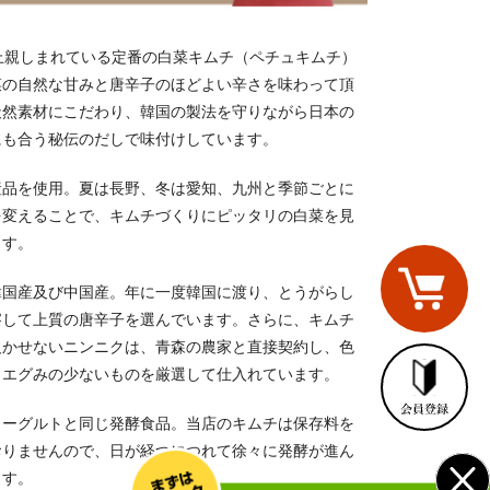
上親しまれている定番の白菜キムチ（ペチュキムチ）
菜の自然な甘みと唐辛子のほどよい辛さを味わって頂
天然素材にこだわり、韓国の製法を守りながら日本の
にも合う秘伝のだしで味付けしています。
産品を使用。夏は長野、冬は愛知、九州と季節ごとに
を変えることで、キムチづくりにピッタリの白菜を見
ます。
韓国産及び中国産。年に一度韓国に渡り、とうがらし
察して上質の唐辛子を選んでいます。さらに、キムチ
欠かせないニンニクは、青森の農家と直接契約し、色
、エグみの少ないものを厳選して仕入れています。
ヨーグルトと同じ発酵食品。当店のキムチは保存料を
おりませんので、日が経つにつれて徐々に発酵が進ん
ます。