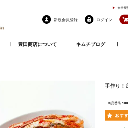
会社概
新規会員登録
ログイン
豊田商店について
キムチブログ
と乾物
調味料
ドレッシング
手作り！
商品番号
100