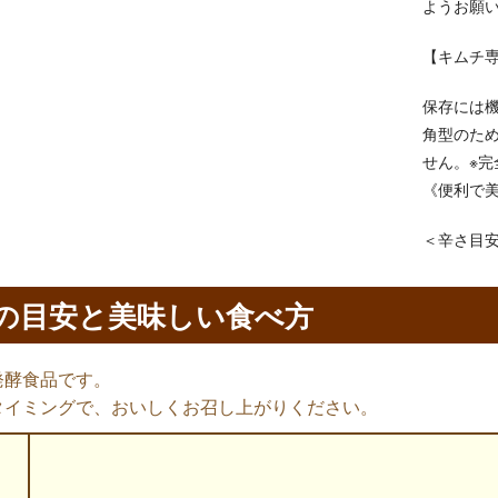
ようお願
【キムチ
保存には
角型のた
せん。※
《便利で
＜辛さ目
の目安と美味しい食べ方
発酵食品です。
タイミングで、おいしくお召し上がりください。