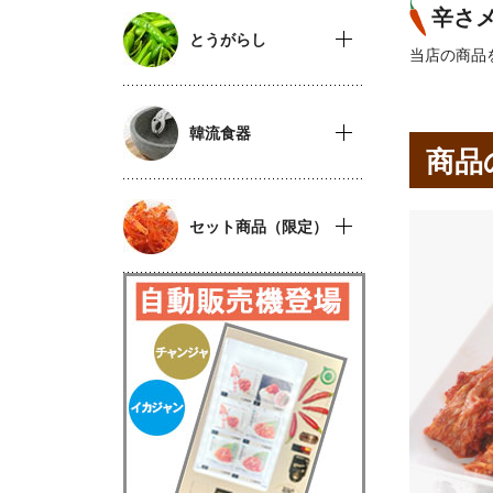
辛さ
とうがらし
当店の商品
韓流食器
商品
セット商品（限定）