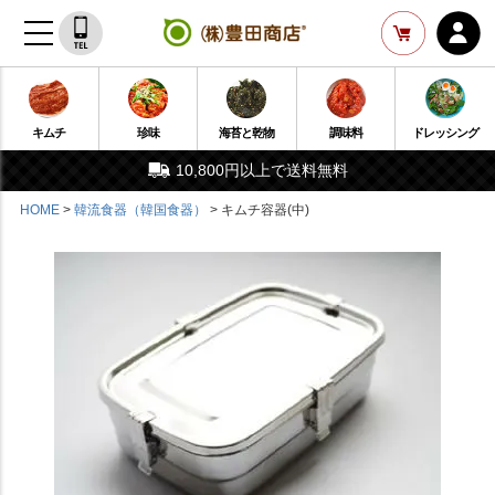
キムチ
珍味
海苔と乾物
調味料
ドレッシング
10,800円以上で送料無料
HOME
韓流食器（韓国食器）
キムチ容器(中)