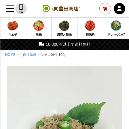
キムチ
珍味
海苔と乾物
調味料
ドレッシング
10,800円以上で送料無料
HOME
手作り珍味
ジャコ味付 100g