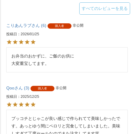
すべてのレビューを見る
こりあんラブ
6
非公開
購入者
投稿日
2026/01/25
お弁当のおかずに、ご飯のお供に

大変重宝してます。
Qoo
3
非公開
購入者
投稿日
2025/12/25
プッコチとじゃこが良い感じで作られてて美味しかったで
す。あっとゆう間にペロリと完食してしまいました。美味
しすぎて丁度セールなのでまた注文してます笑