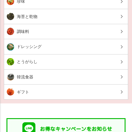
珍味
海苔と乾物
調味料
ドレッシング
とうがらし
韓流食器
ギフト