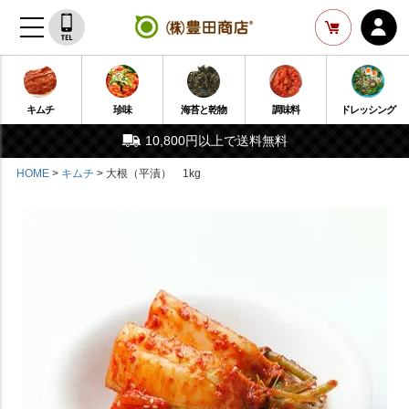
キムチ
珍味
海苔と乾物
調味料
ドレッシング
10,800円以上で送料無料
HOME
キムチ
大根（平漬） 1kg