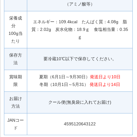
（アミノ酸等）
栄養成
エネルギー：109.4kcal たんぱく質：4.08g 脂
分
質：2.02g 炭水化物：18.9ｇ 食塩相当量：0.35
100g当
ｇ
たり
保存方
要冷蔵10℃以下で保存してください。
法
賞味期
夏期（6月1日～9月30日）
発送日より10日
限
冬期（10月1日～5月31）
発送日より14日
お届け
クール便(無臭袋に入れてお届け)
方法
JANコー
4595120643122
ド