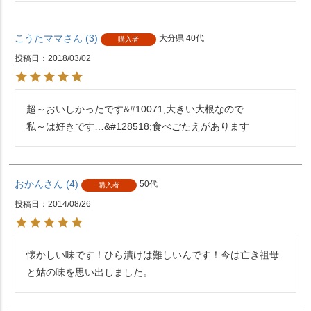
こうたママ
3
大分県
40代
購入者
投稿日
2018/03/02
超～おいしかったです&#10071;大きい大根なので

私～は好きです…&#128518;食べごたえがあります
おかん
4
50代
購入者
投稿日
2014/08/26
懐かしい味です！ひら漬けは難しいんです！今は亡き祖母
と姑の味を思い出しました。