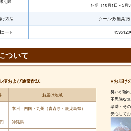
味期限
冬期（10月1日～5月3
届け方法
クール便(無臭袋
Nコード
4595120
について
ル便および通常配送
●お届け
臭いが漏
料
お届け地域
不思議な
珍味・そ
円
本州・四国・九州（青森県～鹿児島県）
安心して
0円
沖縄県