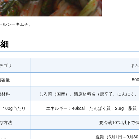
ヘルシーキムチ。
詳細
テゴリ
キム
内容量
50
原材料
しろ菜（国産）、漬原材料名（唐辛子、にんにく、
100g当たり
エネルギー：46kcal たんぱく質：2.8g 脂質
存方法
要冷蔵10℃以下で
夏期（6月1日～9月3