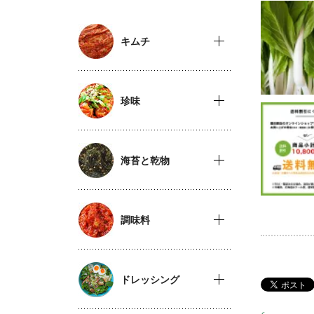
キムチ
珍味
海苔と乾物
調味料
ドレッシング