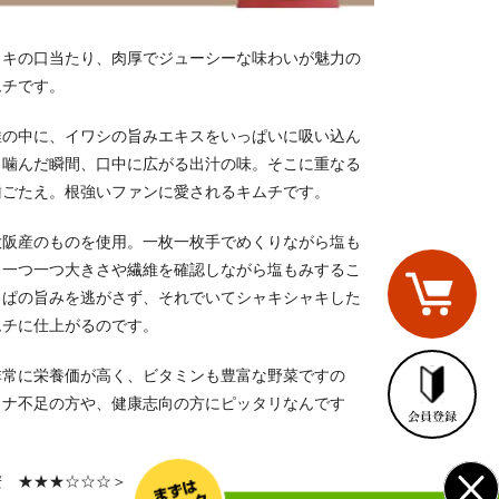
ャキの口当たり、肉厚でジューシーな味わいが魅力の
ムチです。
維の中に、イワシの旨みエキスをいっぱいに吸い込ん
。噛んだ瞬間、口中に広がる出汁の味。そこに重なる
歯ごたえ。根強いファンに愛されるキムチです。
大阪産のものを使用。一枚一枚手でめくりながら塩も
。一つ一つ大きさや繊維を確認しながら塩もみするこ
っぱの旨みを逃がさず、それでいてシャキシャキした
ムチに仕上がるのです。
非常に栄養価が高く、ビタミンも豊富な野菜ですの
ミナ不足の方や、健康志向の方にピッタリなんです
安 ★★★☆☆☆＞