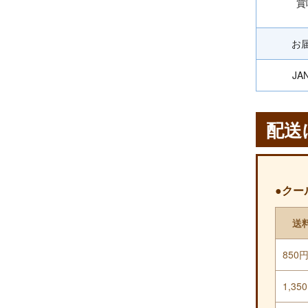
賞
お
JA
配送
●クー
送
850
1,35