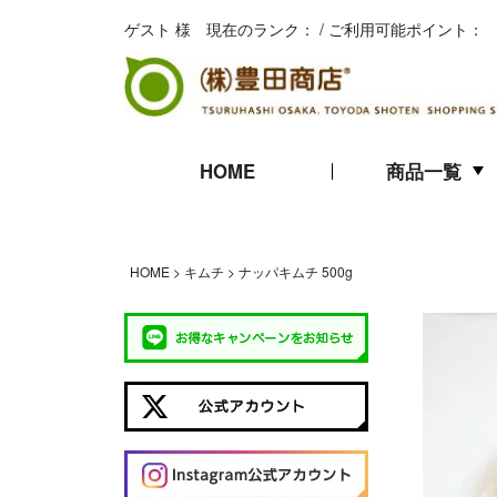
ゲスト 様 現在のランク： / ご利用可能ポイント：
HOME
商品一覧
キムチ
珍味
海苔
HOME
キムチ
ナッパキムチ 500g
ギフト