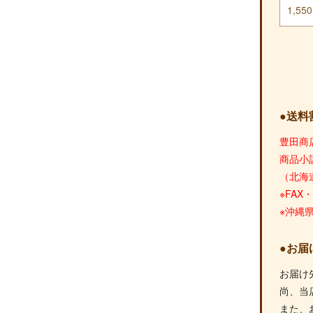
1,55
●送料
豊田商
商品小
（北海
※FA
※沖縄
●お届
お届け
尚、当
また、