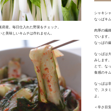
シャキシ
なっぱキ
阪府産。毎日仕入れた野菜をチェック。
肉厚の繊
いと美味しいキムチは作れません。
でいます
なっぱの
なっぱは
みします
とで、な
食感のキ
なっぱは
で、スタ
よ。
＜辛さ目