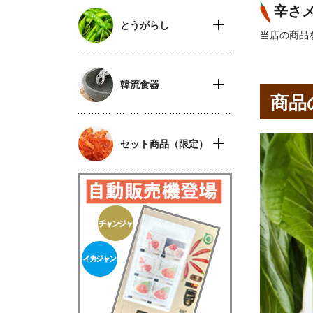
辛さ
とうがらし
当店の商品
韓流食器
商品
セット商品（限定）