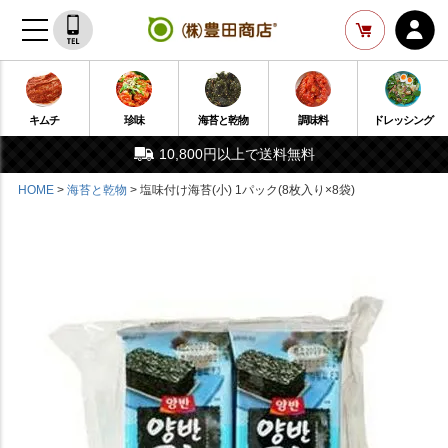
キムチ
珍味
海苔と乾物
調味料
ドレッシング
10,800円以上で送料無料
HOME
海苔と乾物
塩味付け海苔(小) 1パック(8枚入り×8袋)