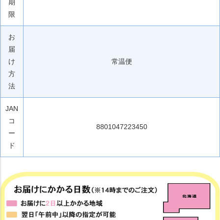
期
限
お
届
け
常温便
方
法
JAN
コ
8801047223450
ー
ド