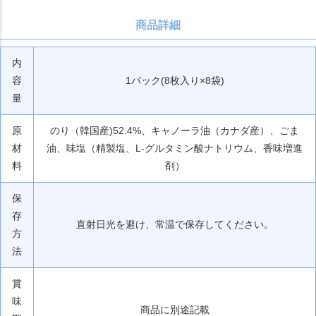
商品詳細
内
容
1パック(8枚入り×8袋)
量
原
のり（韓国産)52.4%、キャノーラ油（カナダ産）、ごま
材
油、味塩（精製塩、L-グルタミン酸ナトリウム、香味増進
料
剤）
保
存
直射日光を避け、常温で保存してください。
方
法
賞
味
商品に別途記載