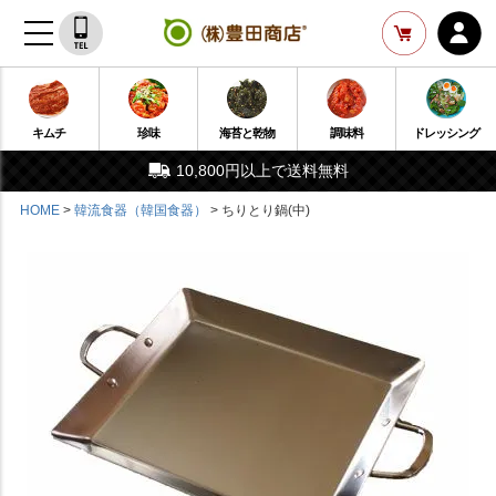
キムチ
珍味
海苔と乾物
調味料
ドレッシング
10,800円以上で送料無料
HOME
韓流食器（韓国食器）
ちりとり鍋(中)