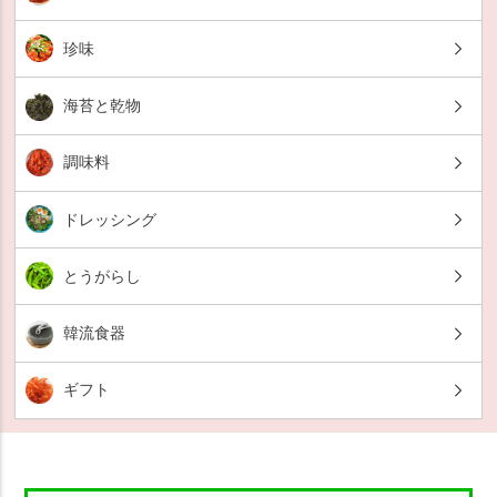
珍味
海苔と乾物
調味料
ドレッシング
とうがらし
韓流食器
ギフト