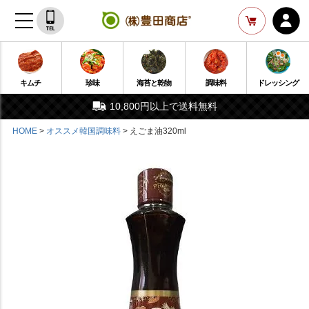
キムチ
珍味
海苔と乾物
調味料
ドレッシング
10,800円以上で送料無料
HOME
オススメ韓国調味料
えごま油320ml