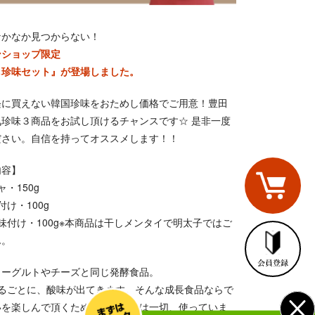
なかなか見つからない！
ンショップ限定
し珍味セット』が登場しました。
軽に買えない韓国珍味をおためし価格でご用意！豊田
気珍味３商品をお試し頂けるチャンスです☆ 是非一度
ださい。自信を持ってオススメします！！
内容】
・150g
付け・100g
味付け・100g※本商品は干しメンタイで明太子ではご
ん。
ヨーグルトやチーズと同じ発酵食品。
せるごとに、酸味が出てきます。そんな成長食品ならで
いを楽しんで頂くために、保存料は一切、使っていま