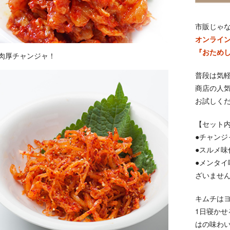
市販じゃ
オンライ
『おため
！肉厚チャンジャ！
普段は気
商店の人
お試しく
【セット
●チャンジャ
●スルメ味
●メンタイ
ざいませ
キムチは
1日寝か
はの味わ