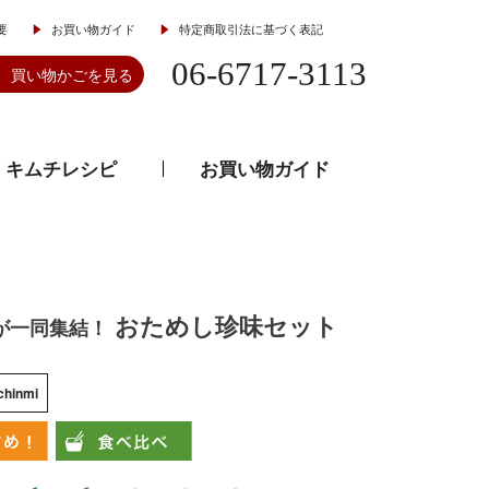
要
お買い物ガイド
特定商取引法に基づく表記
06-6717-3113
買い物かごを見る
キムチレシピ
お買い物ガイド
とうがらし
韓流食器
おためし珍味セット
が一同集結！
chinmi