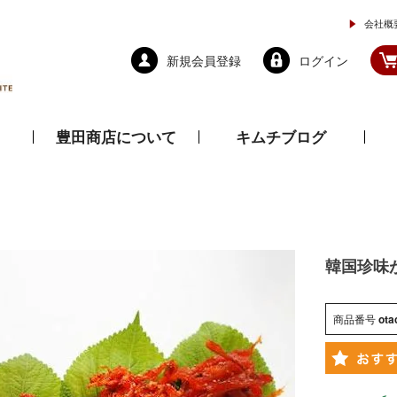
会社概
新規会員登録
ログイン
豊田商店について
キムチブログ
と乾物
調味料
ドレッシング
韓国珍味
商品番号
ota