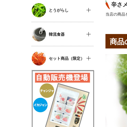
辛さ
とうがらし
当店の商品
韓流食器
商品
セット商品（限定）