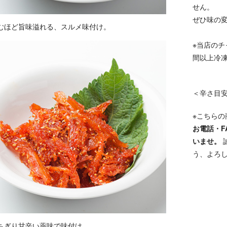
せん。
ぜひ味の
むほど旨味溢れる、スルメ味付け。
※当店のチ
間以上冷
＜辛さ目
※こちらの
お電話・F
いませ。
う、よろ
ちぎり甘辛い薬味で味付け。