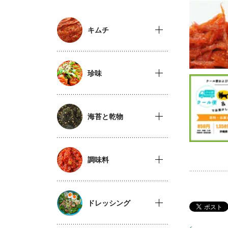
キムチ
珍味
海苔と乾物
調味料
ドレッシング