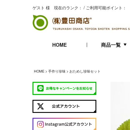
ゲスト 様 現在のランク： / ご利用可能ポイント：
HOME
商品一覧
キムチ
珍味
海苔
HOME
手作り珍味
おためし珍味セット
ギフト