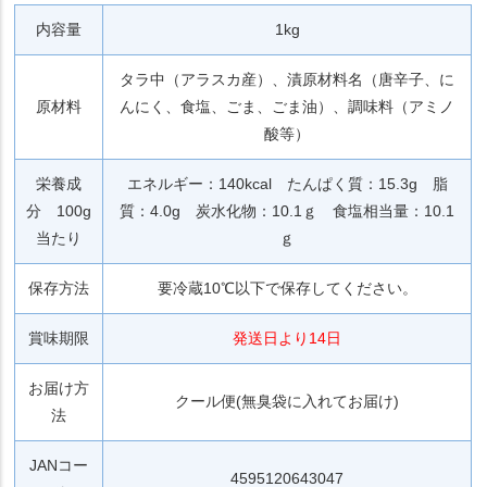
内容量
1kg
タラ中（アラスカ産）、漬原材料名（唐辛子、に
原材料
んにく、食塩、ごま、ごま油）、調味料（アミノ
酸等）
栄養成
エネルギー：140kcal たんぱく質：15.3g 脂
分 100g
質：4.0g 炭水化物：10.1ｇ 食塩相当量：10.1
当たり
ｇ
保存方法
要冷蔵10℃以下で保存してください。
賞味期限
発送日より14日
お届け方
クール便(無臭袋に入れてお届け)
法
JANコー
4595120643047