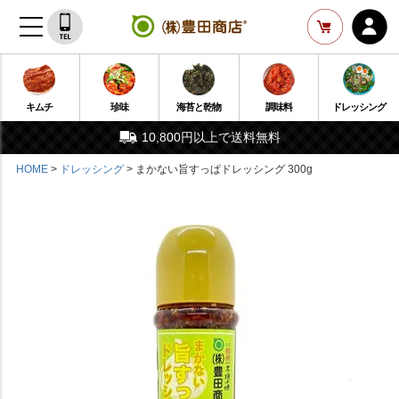
キムチ
珍味
海苔と乾物
調味料
ドレッシング
10,800円以上で送料無料
HOME
ドレッシング
まかない旨すっぱドレッシング 300g