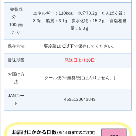
栄養成
エネルギー：110kcal 水分70.2g たんぱく質：
分
3.3g 脂質：3.1g 炭水化物：15.2ｇ 食塩相当
100g当
量：5.3ｇ
たり
保存方法
要冷蔵10℃以下で保存してください。
賞味期限
発送日より30日
お届け方
クール便(※無臭袋には入りません。)
法
JANコー
4595120643849
ド