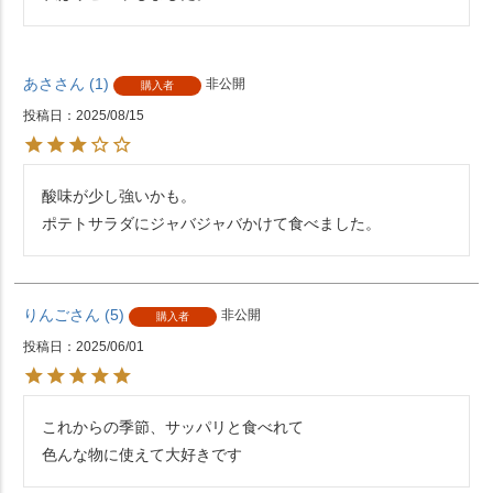
あさ
1
非公開
購入者
投稿日
2025/08/15
酸味が少し強いかも。

ポテトサラダにジャバジャバかけて食べました。
りんご
5
非公開
購入者
投稿日
2025/06/01
これからの季節、サッパリと食べれて

色んな物に使えて大好きです