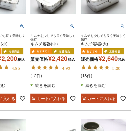
でも長く美味しく
キムチを少しでも長く美味しく
キムチを少しでも長く美味しく
保存
保存
(小)
キムチ容器(中)
キムチ容器(大)
¥
2,200
¥
2,420
¥
2,640
販売価格
販売価格
税込
税込
税込
4.95
4.92
5.00
(12件)
(18件)
に入れる
カートに入れる
カートに入れる