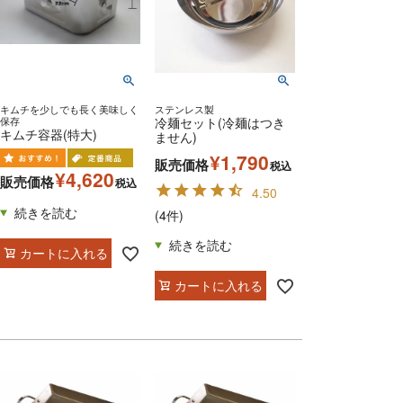
キムチを少しでも長く美味しく
ステンレス製
保存
冷麺セット(冷麺はつき
キムチ容器(特大)
ません)
¥
1,790
販売価格
税込
¥
4,620
販売価格
税込
4.50
(4件)
カートに入れる
カートに入れる