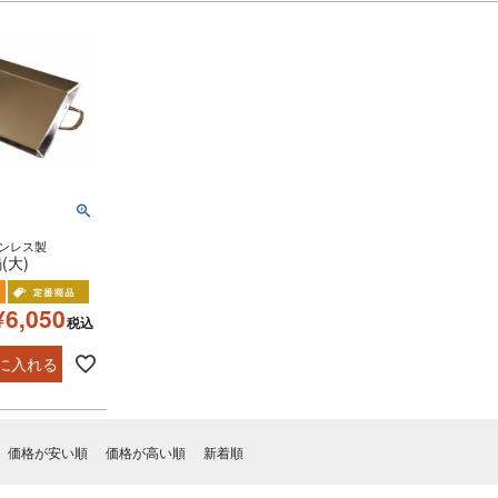
テンレス製
(大)
¥
6,050
税込
に入れる
価格が安い順
価格が高い順
新着順