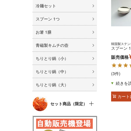
冷麺セット
スプーン 1つ
お箸 1膳
韓国製ステン
青磁製キムチの壺
スプーン 
販売価格
ちりとり鍋（小）
ちりとり鍋（中）
(3件)
ちりとり鍋（大）
カート
セット商品（限定）