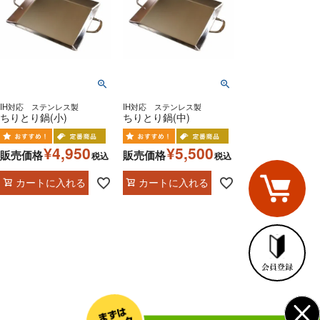
IH対応 ステンレス製
IH対応 ステンレス製
ちりとり鍋(小)
ちりとり鍋(中)
¥
4,950
¥
5,500
販売価格
販売価格
税込
税込
カートに入れる
カートに入れる