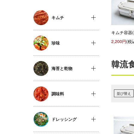
キムチ
キムチ容器(
2,200円
(税
珍味
韓流
海苔と乾物
調味料
並び替え
ドレッシング