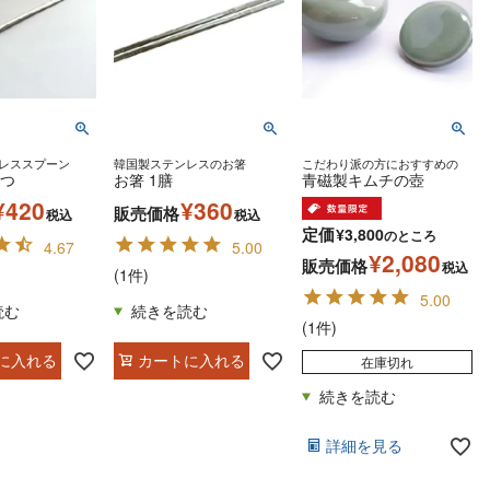
レススプーン
韓国製ステンレスのお箸
こだわり派の方におすすめの
1つ
お箸 1膳
青磁製キムチの壺
¥
420
¥
360
販売価格
税込
税込
定価
¥
3,800
のところ
4.67
5.00
¥
2,080
販売価格
税込
(1件)
5.00
(1件)
に入れる
カートに入れる
在庫切れ
詳細を見る