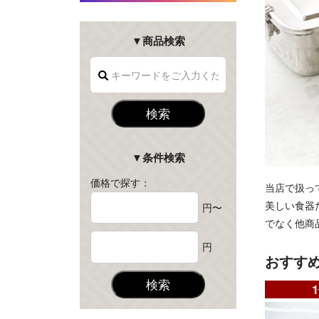
▼商品検索
検索
▼条件検索
価格で探す：
当店で扱っ
美しい食器
円〜
でなく他商
円
おすす
検索