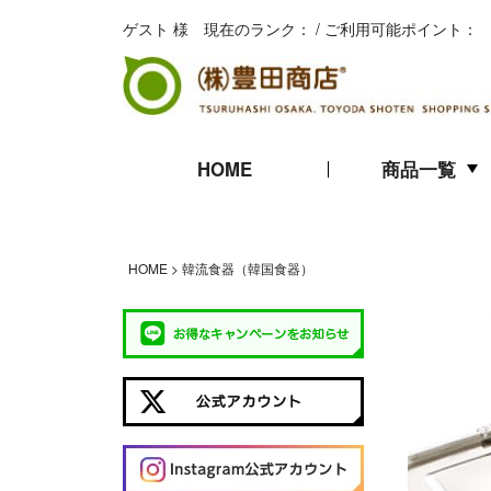
ゲスト 様 現在のランク： / ご利用可能ポイント：
HOME
商品一覧
キムチ
珍味
海苔
HOME
韓流食器（韓国食器）
ギフト