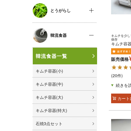
とうがらし
韓流食器
キムチを少し
保存
キムチ容器
韓流食器一覧
販売価格
キムチ容器(小)
(20件)
キムチ容器(中)
キムチ容器(大)
カート
キムチ容器(特大)
石焼3点セット