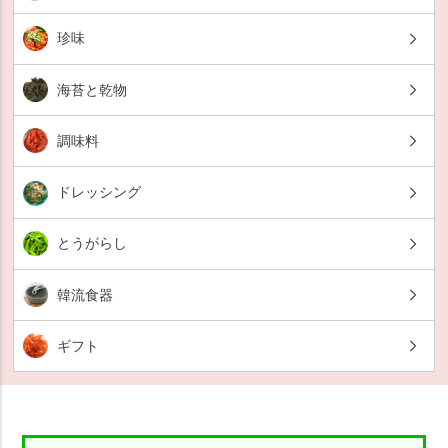
珍味
海苔と乾物
調味料
ドレッシング
とうがらし
韓流食器
ギフト