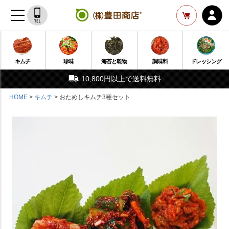
キムチ
珍味
海苔と乾物
調味料
ドレッシング
10,800円以上で送料無料
HOME
キムチ
おためしキムチ3種セット