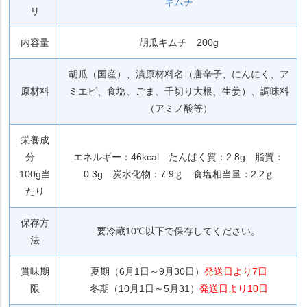
キムチ
リ
内容量
胡瓜キムチ 200g
胡瓜（国産）、漬原材料名（唐辛子、にんにく、ア
原材料
ミエビ、食塩、ごま、千切り大根、生姜）、調味料
（アミノ酸等）
栄養成
分
エネルギー：46kcal たんぱく質：2.8g 脂質：
100g当
0.3g 炭水化物：7.9ｇ 食塩相当量：2.2ｇ
たり
保存方
要冷蔵10℃以下で保存してください。
法
賞味期
夏期（6月1日～9月30日）
発送日より7日
限
冬期（10月1日～5月31）
発送日より10日