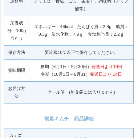
原材料
アミエビ、食塩、ごま、生姜）、調味料（アミノ
酸等）
栄養成
エネルギー：46kcal たんぱく質：2.8g 脂質：
分 100g
0.3g 炭水化物：7.9ｇ 食塩相当量：2.2ｇ
当たり
保存方法
要冷蔵10℃以下で保存してください。
夏期（6月1日～9月30日）
発送日より10日
賞味期限
冬期（10月1日～5月31）
発送日より 14日
お届け方
クール便 (無臭袋には入りません)
法
胡瓜キムチ 商品詳細
カテゴ