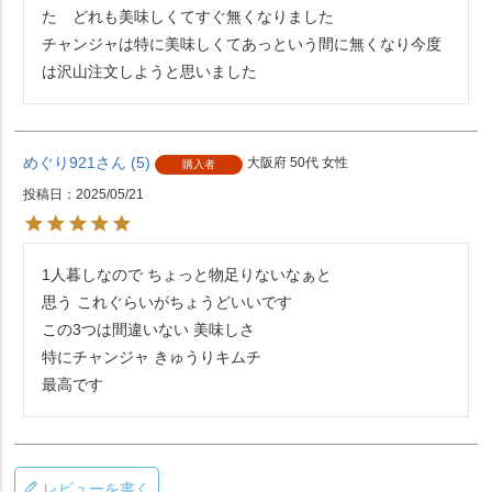
た　どれも美味しくてすぐ無くなりました

チャンジャは特に美味しくてあっという間に無くなり今度
は沢山注文しようと思いました
めぐり921
5
大阪府
50代
女性
購入者
投稿日
2025/05/21
1人暮しなので ちょっと物足りないなぁと

思う これぐらいがちょうどいいです

この3つは間違いない 美味しさ

特にチャンジャ きゅうりキムチ

最高です
レビューを書く