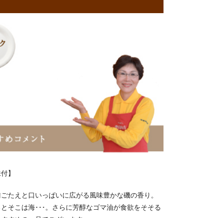
味付】
歯ごたえと口いっぱいに広がる風味豊かな磯の香り。
とそこは海･･･。さらに芳醇なゴマ油が食欲をそそる