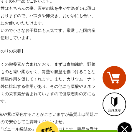
おすすめの一品でございます。
相性はもちろんの事、素材の味を生かす為ダシは薄口
ておりますので、パスタや卵焼き、おかゆにも合い、
理にお使いいただけます。
ないので小さなお子様にも人気です。厳選した国内産
を使用しています。
岩のりの栄養】
多くの栄養素が含まれており、まずは食物繊維、野菜
るものと違い柔らかく、胃壁や腸壁を傷つけることな
な整腸作用を促してくれます。また、カリウム・ナト
体外に排出する作用があり、その他にも葉酸やミネラ
多くの栄養素が含まれていますので健康志向の方にも
です。
、赤や紫に変色することがございますが品質上は問題ご
んので安心してご賞味くださいませ。
は「ビニール袋詰め」での発送となります。商品お受け