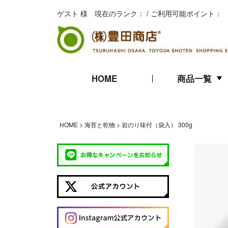
ゲスト 様 現在のランク： / ご利用可能ポイント：
HOME
商品一覧
キムチ
珍味
海苔
HOME
海苔と乾物
岩のり味付（袋入） 300g
ギフト