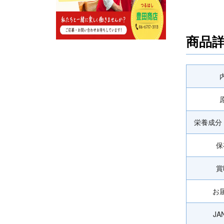
商品
栄養成分 
保
賞
お
J