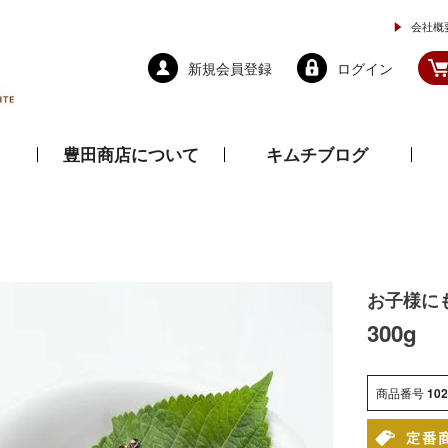
会社概
新規会員登録
ログイン
豊田商店について
キムチブログ
と乾物
調味料
ドレッシング
お子様に
300g
商品番号
10