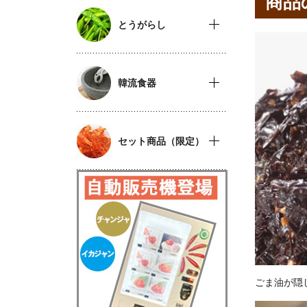
商品
とうがらし
韓流食器
セット商品（限定）
ごま油が隠