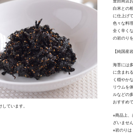
豊田商店
白米との
に仕上げ
色々な料
全く辛く
の岩のり
【純国産
海苔には
に含まれ
く穏やか
リウムを
ルなどの
おすすめ
けしています。
※商品上
ざいませ
※岩のり