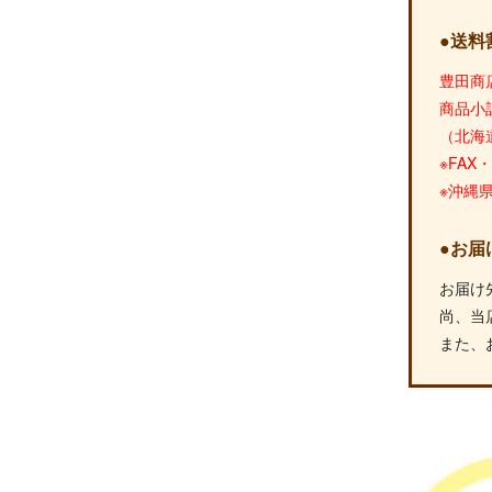
●送料
豊田商
商品小
（北海
※FA
※沖縄
●お届
お届け
尚、当
また、