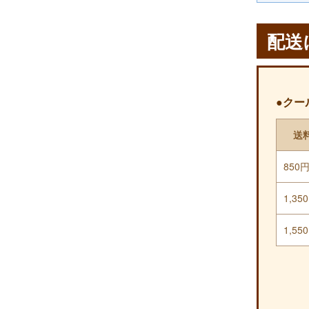
配送
●クー
送
850
1,35
1,55