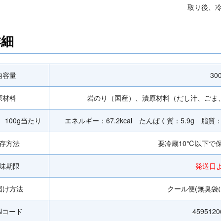
取り後、
詳細
内容量
30
原材料
岩のり（国産）、漬原材料（だし汁、ごま
100g当たり
エネルギー：67.2kcal たんぱく質：5.9g 脂質：
存方法
要冷蔵10℃以下で
味期限
発送日
届け方法
クール便(無臭袋
ANコード
4595120