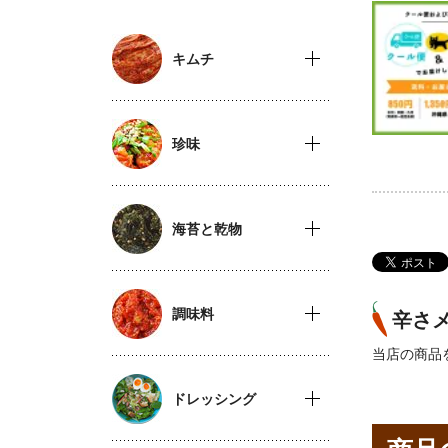
キムチ
珍味
海苔と乾物
調味料
辛さ
当店の商品
ドレッシング