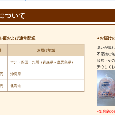
について
ル便および通常配送
●お届け
臭いが漏
料
お届け地域
不思議な
珍味・そ
円
本州・四国・九州（青森県～鹿児島県）
安心して
0円
沖縄県
0円
北海道
※無臭袋の