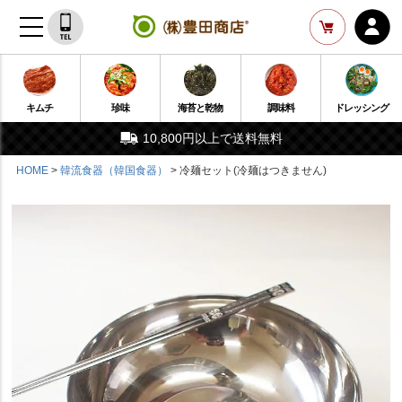
キムチ
珍味
海苔と乾物
調味料
ドレッシング
10,800円以上で送料無料
HOME
韓流食器（韓国食器）
冷麺セット(冷麺はつきません)