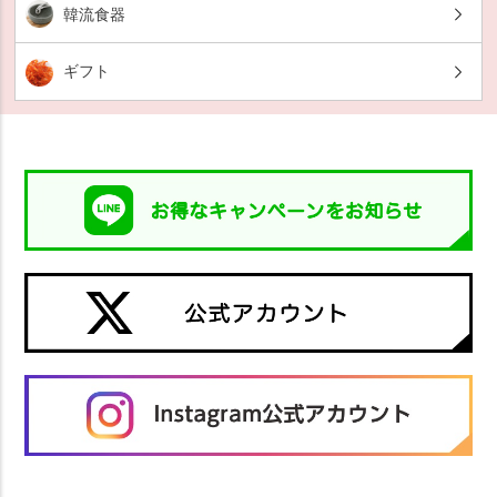
韓流食器
ギフト