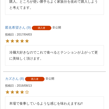
購入。ところが使い勝手もよく家族分を改めて購入しよう
と考えてます。
匿名希望
9
非公開
購入者
投稿日
2017/04/03
冷麺大好きなのでこれで食べるとテンションが上がって更
に美味しく頂けます。
カズ
8
非公開
購入者
投稿日
2016/08/13
本場で食事しているような感じを味わえますね!!