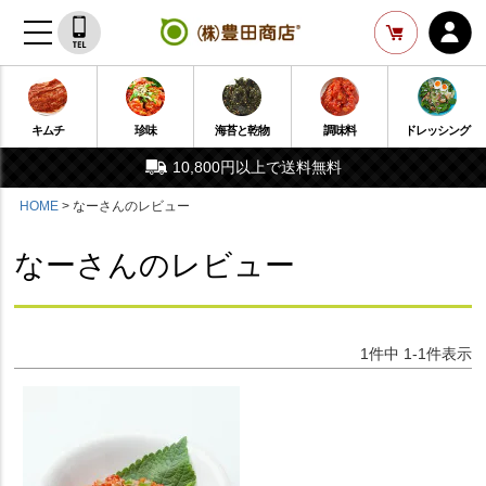
キムチ
珍味
海苔と乾物
調味料
ドレッシング
10,800円以上で送料無料
HOME
なーさんのレビュー
なーさんのレビュー
1
件中
1
-
1
件表示