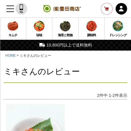
キムチ
珍味
海苔と乾物
調味料
ドレッシング
10,800円以上で送料無料
HOME
ミキさんのレビュー
ミキさんのレビュー
2
件中
1
-
2
件表示