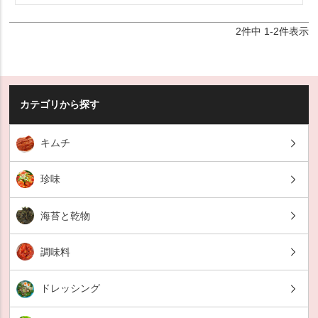
2
件中
1
-
2
件表示
カテゴリから探す
キムチ
珍味
海苔と乾物
調味料
ドレッシング