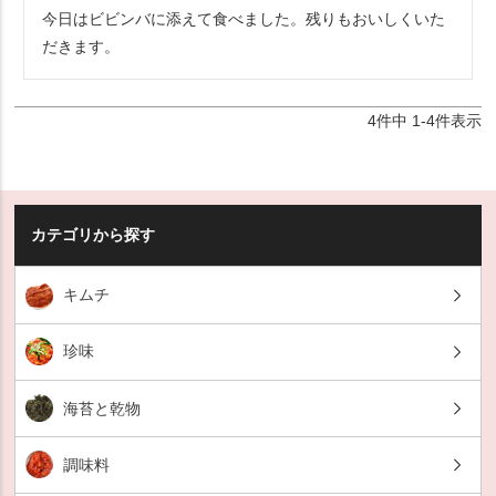
今日はビビンバに添えて食べました。残りもおいしくいた
だきます。
4
件中
1
-
4
件表示
カテゴリから探す
キムチ
珍味
海苔と乾物
調味料