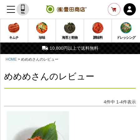
キムチ
珍味
海苔と乾物
調味料
ドレッシング
10,800円以上で送料無料
HOME
めめめさんのレビュー
めめめさんのレビュー
4
件中
1
-
4
件表示