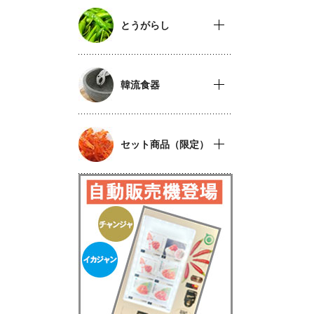
とうがらし
韓流食器
セット商品（限定）