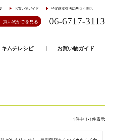
要
お買い物ガイド
特定商取引法に基づく表記
06-6717-3113
買い物かごを見る
キムチレシピ
お買い物ガイド
とうがらし
韓流食器
1
件中
1
-
1
件表示
旨味がたまりません。豊田商店さんのイカキムチ食