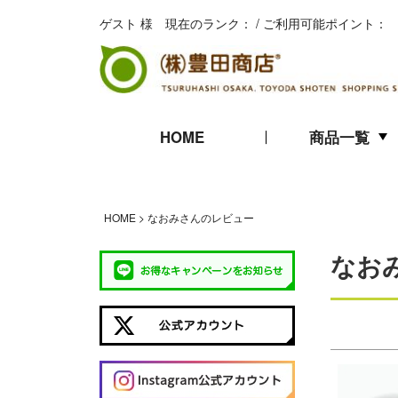
ゲスト 様 現在のランク： / ご利用可能ポイント：
HOME
商品一覧
キムチ
珍味
海苔
HOME
なおみさんのレビュー
ギフト
なお