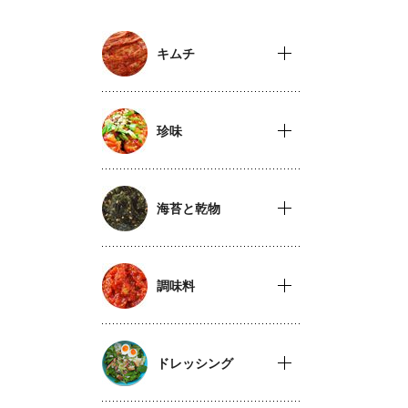
キムチ
珍味
海苔と乾物
調味料
ドレッシング