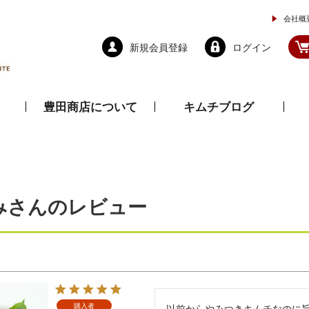
会社概
新規会員登録
ログイン
豊田商店について
キムチブログ
と乾物
調味料
ドレッシング
みさんのレビュー
購入者
以前からやみつきキムチなのに