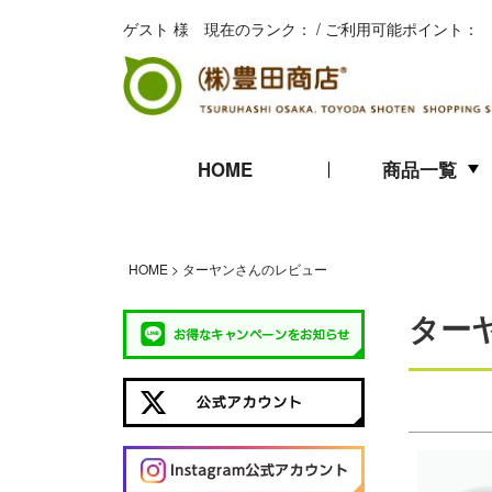
ゲスト 様 現在のランク： / ご利用可能ポイント：
HOME
商品一覧
キムチ
珍味
海苔
HOME
ターヤンさんのレビュー
ギフト
ター