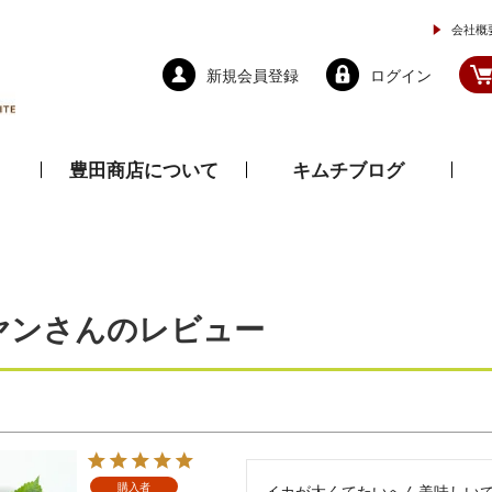
会社概
新規会員登録
ログイン
豊田商店について
キムチブログ
と乾物
調味料
ドレッシング
ヤンさんのレビュー
購入者
イカが太くてたいへん美味しいで