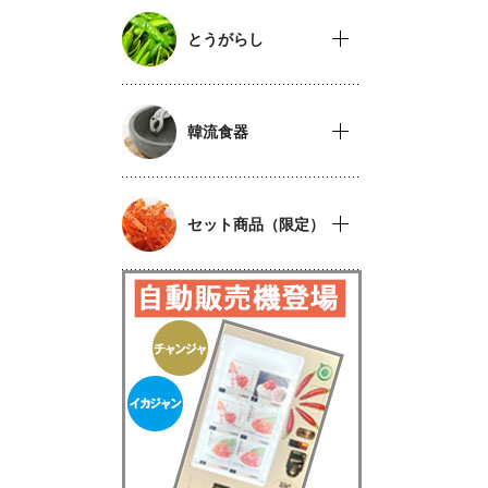
とうがらし
韓流食器
セット商品（限定）