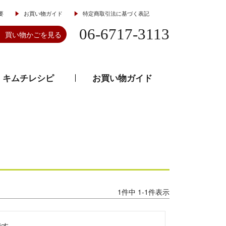
要
お買い物ガイド
特定商取引法に基づく表記
06-6717-3113
買い物かごを見る
キムチレシピ
お買い物ガイド
とうがらし
韓流食器
1
件中
1
-
1
件表示
す。
