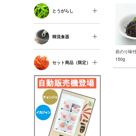
とうがらし
韓流食器
岩のり味
150g
セット商品（限定）