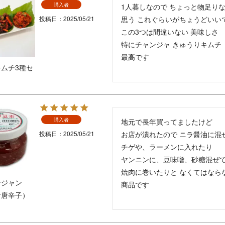
購入者
1人暮しなので ちょっと物足りな
投稿日
2025/05/21
思う これぐらいがちょうどいいで
この3つは間違いない 美味しさ

特にチャンジャ きゅうりキムチ

最高です
ムチ3種セ
購入者
地元で長年買ってましたけど

投稿日
2025/05/21
お店が潰れたので ニラ醤油に混ぜ
チゲや、ラーメンに入れたり

ヤンニンに、豆味噌、砂糖混ぜて
焼肉に巻いたりと なくてはならな
ンジャン
商品です
付唐辛子）