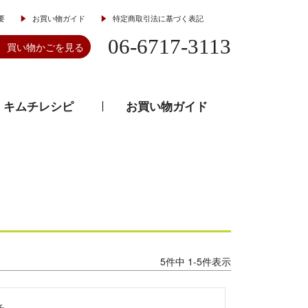
要
お買い物ガイド
特定商取引法に基づく表記
06-6717-3113
買い物かごを見る
キムチレシピ
お買い物ガイド
とうがらし
韓流食器
5
件中
1
-
5
件表示

