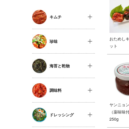
キムチ
おためしキ
珍味
ット
海苔と乾物
調味料
ヤンニョ
（薬味味
ドレッシング
250g