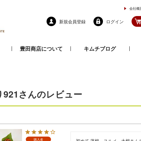
会社概
新規会員登録
ログイン
豊田商店について
キムチブログ
と乾物
調味料
ドレッシング
り921さんのレビュー
購入者
初めて 蓮根、スルメ、大根キムチ