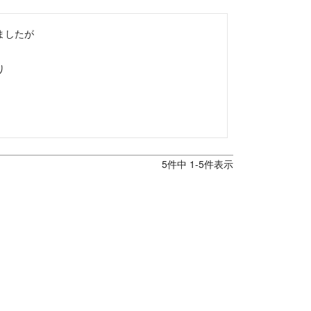
したが



5
件中
1
-
5
件表示