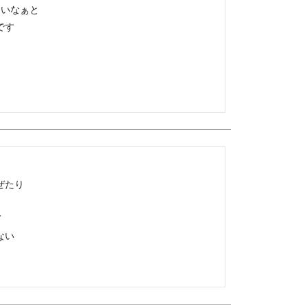
いなぁと

す

たり



い
