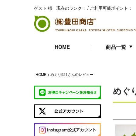
ゲスト 様 現在のランク： / ご利用可能ポイント：
HOME
商品一覧
キムチ
珍味
海苔
HOME
めぐり921さんのレビュー
ギフト
めぐ