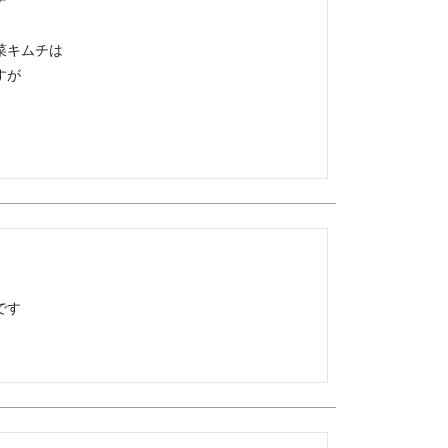
キムチは

が

す
