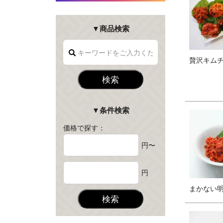
▼商品検索
贅沢キムチ
検索
▼条件検索
価格で探す：
円〜
円
まかない明太
検索