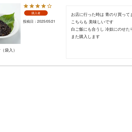
購入者
お店に行った時は 青のり買ってま
投稿日
2025/05/21
こちらも 美味しいです

白ご飯にも合うし 冷奴にのせたり
また購入します
付（袋入）