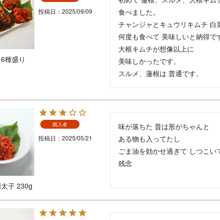
投稿日
2025/09/09
食べました。

チャンジャとキュウリキムチ 白菜
何度も食べて 美味しいと納得です
大根キムチが想像以上に

6種盛り
美味しかったです。

スルメ、蓮根は 普通です。
購入者
味が落ちた 昔は形がちゃんと

投稿日
2025/05/21
ある物も入ってたし

ごま油を効かせ過ぎて しつこいで
残念
子 230g