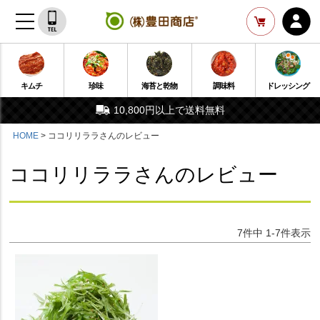
キムチ
珍味
海苔と乾物
調味料
ドレッシング
10,800円以上で送料無料
HOME
ココリリララさんのレビュー
ココリリララさんのレビュー
7
件中
1
-
7
件表示