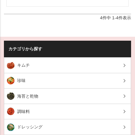
4
件中
1
-
4
件表示
カテゴリから探す
キムチ
珍味
海苔と乾物
調味料
ドレッシング