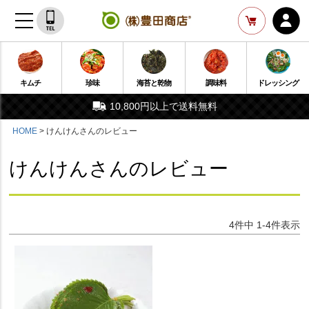
キムチ
珍味
海苔と乾物
調味料
ドレッシング
10,800円以上で送料無料
HOME
けんけんさんのレビュー
けんけんさんのレビュー
4
件中
1
-
4
件表示