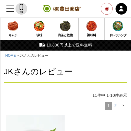
キムチ
珍味
海苔と乾物
調味料
ドレッシング
10,800円以上で送料無料
HOME
JKさんのレビュー
JKさんのレビュー
11
件中
1
-
10
件表示
1
2