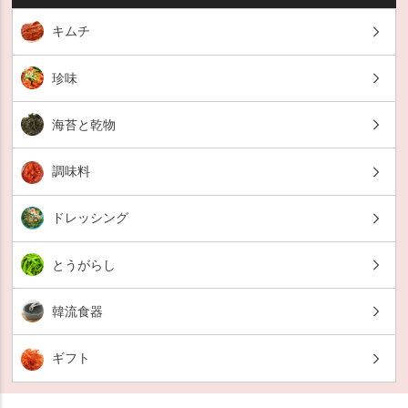
キムチ
珍味
海苔と乾物
調味料
ドレッシング
とうがらし
韓流食器
ギフト