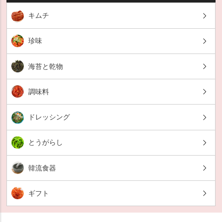
キムチ
珍味
海苔と乾物
調味料
ドレッシング
とうがらし
韓流食器
ギフト