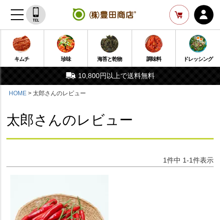
キムチ
珍味
海苔と乾物
調味料
ドレッシング
10,800円以上で送料無料
HOME
太郎さんのレビュー
太郎さんのレビュー
1
件中
1
-
1
件表示