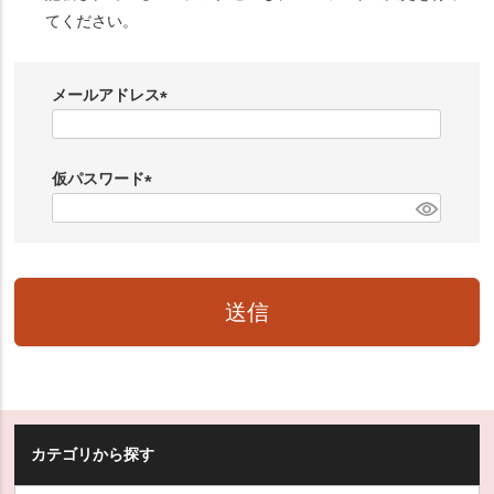
てください。
メールアドレス
(
必
仮パスワード
須
)
(
必
須
)
送信
カテゴリから探す