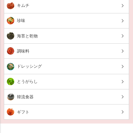
キムチ
珍味
海苔と乾物
調味料
ドレッシング
とうがらし
韓流食器
ギフト