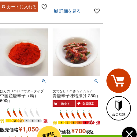
カートに入れる
詳細を見る
ほんのり辛いパウダータイプ
文句なし！辛さ☆☆☆☆☆
中国産唐辛子（粉）
青唐辛子味噌漬け 250g
600g
¥
1,050
¥
700
販売価格
税込
販売価格
税込