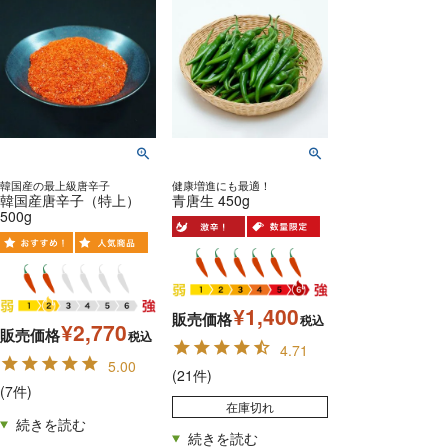
韓国産の最上級唐辛子
健康増進にも最適！
韓国産唐辛子（特上）
青唐生 450g
500g
¥
1,400
販売価格
税込
¥
2,770
販売価格
税込
4.71
5.00
(21件)
(7件)
在庫切れ