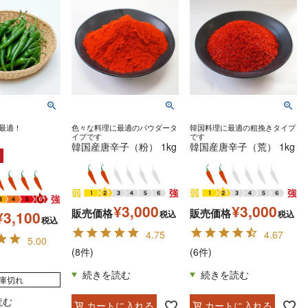
最適！
色々な料理に最適のパウダータ
韓国料理に最適の粗挽きタイプ
g
イプです
です
韓国産唐辛子（粉） 1kg
韓国産唐辛子（荒） 1kg
¥
3,000
¥
3,000
販売価格
販売価格
¥
3,100
税込
税込
税込
4.75
4.67
5.00
(8件)
(6件)
庫切れ
カートに入れる
カートに入れる