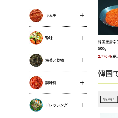
キムチ
珍味
韓国産唐辛
500g
2,770円
(税
海苔と乾物
韓国
調味料
並び替え
ドレッシング