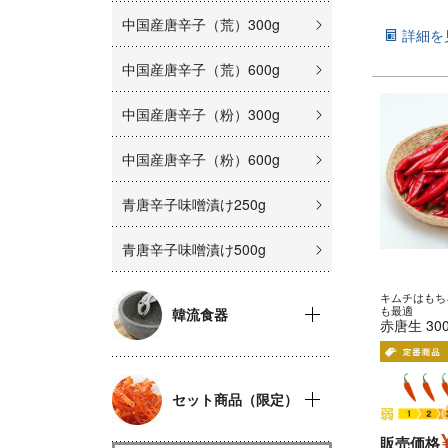
中国産唐辛子（荒）300g
詳細を
中国産唐辛子（荒）600g
中国産唐辛子（粉）300g
中国産唐辛子（粉）600g
青唐辛子味噌漬け250g
青唐辛子味噌漬け500g
キムチはもち
も最適
韓流食器
赤唐生 30
セット商品（限定）
販売価格