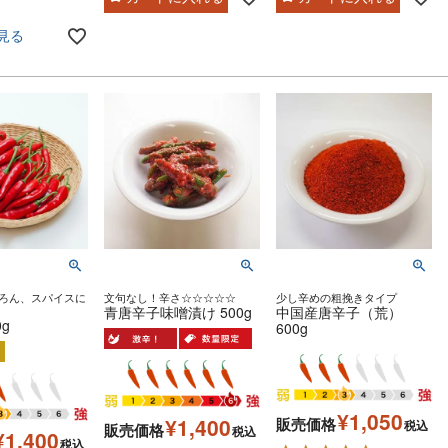
見る
ろん、スパイスに
文句なし！辛さ☆☆☆☆☆
少し辛めの粗挽きタイプ
青唐辛子味噌漬け 500g
中国産唐辛子（荒）
0g
600g
¥
1,050
¥
1,400
販売価格
税込
販売価格
税込
¥
1,400
税込