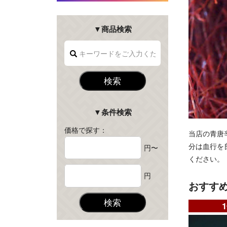
▼商品検索
検索
▼条件検索
価格で探す：
当店の青唐
分は血行を
円〜
ください。
円
おすす
検索