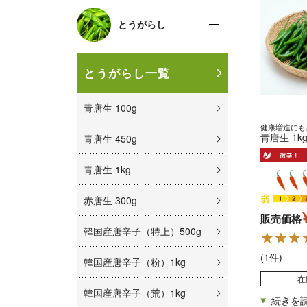
とうがらし
とうがらし一覧
青唐生 100g
健康増進にも
青唐生 1k
青唐生 450g
青唐生 1kg
赤唐生 300g
販売価格
韓国産唐辛子（特上）500g
(1件)
韓国産唐辛子（粉）1kg
在
韓国産唐辛子（荒）1kg