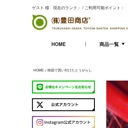
ゲスト 様 現在のランク： / ご利用可能ポイント：
HOME
商品一覧
キムチ
珍味
海苔
HOME
韓国で買い付けたとうがらし
ギフト