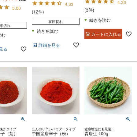
4.33
4.33
5.00
(3件)
(12件)
在庫切れ
庫切れ
カートに入れる
詳細を見る
見る
挽きタイプ
ほんのり辛いパウダータイプ
健康増進にも最適！
辛子（荒）
中国産唐辛子（粉）
青唐生 100g