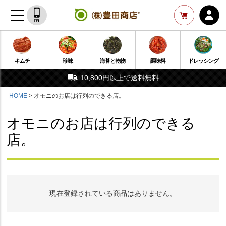
キムチ
珍味
海苔と乾物
調味料
ドレッシング
10,800円以上で送料無料
HOME
オモニのお店は行列のできる店。
オモニのお店は行列のできる
店。
現在登録されている商品はありません。