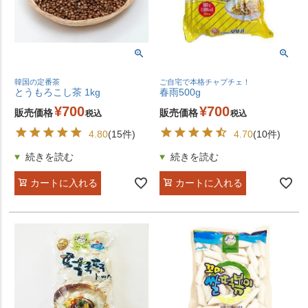
韓国の定番茶
ご自宅で本格チャプチェ！
とうもろこし茶 1kg
春雨500g
¥
700
¥
700
販売価格
販売価格
税込
税込
4.80
(15件)
4.70
(10件)
カートに入れる
カートに入れる