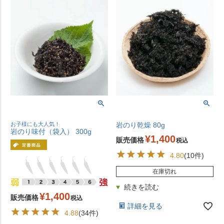
お子様にも大人気！
岩のり乾燥 80g
岩のり味付（袋入） 300g
¥
1,400
販売価格
税込
4.80
(10件)
在庫切れ
¥
1,400
販売価格
税込
詳細を見る
4.88
(34件)