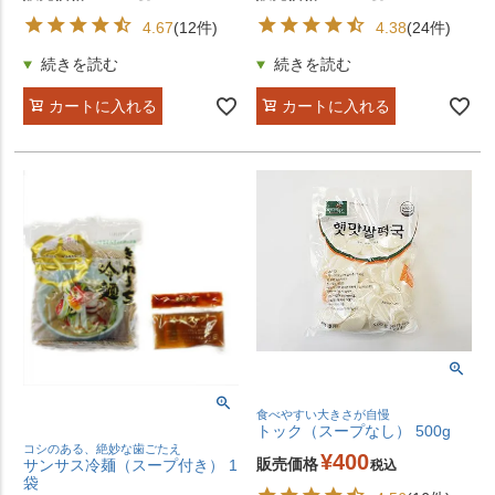
4.67
(12件)
4.38
(24件)
カートに入れる
カートに入れる
食べやすい大きさが自慢
トック（スープなし） 500g
コシのある、絶妙な歯ごたえ
¥
400
販売価格
サンサス冷麺（スープ付き） 1
税込
袋