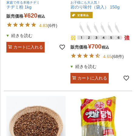
家庭で作る本格チヂミ
お子様にも大人気！
チヂミ粉 1kg
岩のり味付（袋入） 150g
¥
620
販売価格
税込
4.83
(6件)
¥
700
販売価格
カートに入れる
税込
4.65
(68件)
カートに入れる