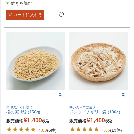
カートに入れる
料理のかくし味に
熱いスープに最適
松の実 1袋 (150g)
メンタイチギリ 1袋 (100g)
¥
1,400
¥
1,400
販売価格
販売価格
税込
税込
4.83
(6件)
4.85
(13件)