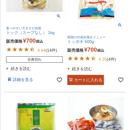
食べやすい大きさが自慢
トック（スープなし） 1kg
韓国の代表的屋台メニュー
¥
700
販売価格
トッポギ 600g
税込
¥
700
販売価格
4.64
(14件)
税込
4.25
(4件)
在庫切れ
詳細を見る
カートに入れる