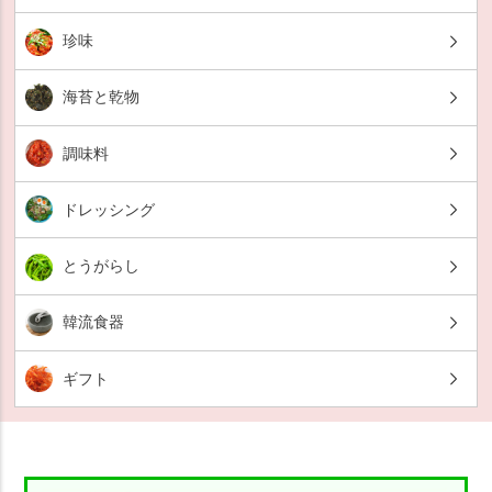
珍味
海苔と乾物
調味料
ドレッシング
とうがらし
韓流食器
ギフト