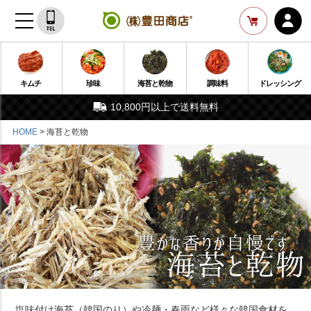
キムチ
珍味
海苔と乾物
調味料
ドレッシング
10,800円以上で送料無料
HOME
海苔と乾物
塩味付け海苔（韓国のり）や冷麺・春雨など様々な韓国食材を