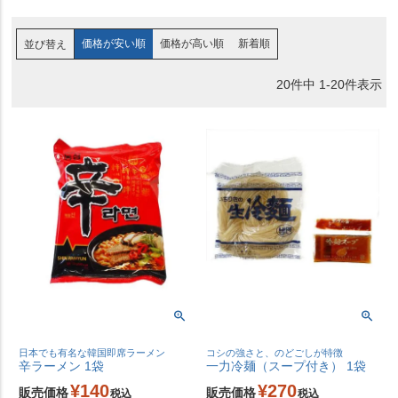
価格が安い順
価格が高い順
新着順
並び替え
20
件中
1
-
20
件表示
日本でも有名な韓国即席ラーメン
コシの強さと、のどごしが特徴
辛ラーメン 1袋
一力冷麺（スープ付き） 1袋
¥
140
¥
270
販売価格
販売価格
税込
税込