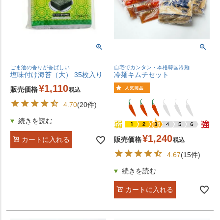
ごま油の香りが香ばしい
自宅でカンタン・本格韓国冷麺
塩味付け海苔（大） 35枚入り
冷麺キムチセット
¥
1,110
販売価格
税込
4.70
(20件)
¥
1,240
販売価格
カートに入れる
税込
4.67
(15件)
カートに入れる