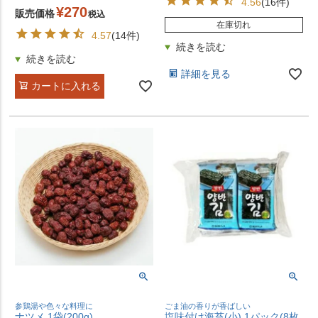
4.56
(16件)
¥
270
販売価格
税込
在庫切れ
4.57
(14件)
詳細を見る
カートに入れる
参鶏湯や色々な料理に
ごま油の香りが香ばしい
ナツメ 1袋(200g)
塩味付け海苔(小) 1パック(8枚