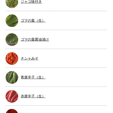
ジャコ味付き
ゴマの葉（生）
ゴマの葉醤油漬け
チシャみそ
青唐辛子（生）
赤唐辛子（生）