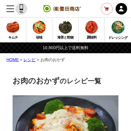
キムチ
珍味
海苔と乾物
調味料
ドレッシング
10,800円以上で送料無料
HOME
>
レシピ
> お肉のおかず
お肉のおかず
のレシピ一覧