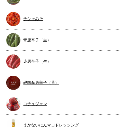
チシャみそ
青唐辛子（生）
赤唐辛子（生）
韓国産唐辛子（荒）
コチュジャン
まかないにんマヨドレッシング