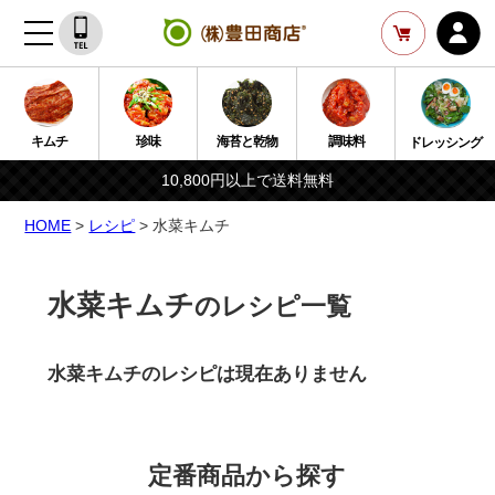
キムチ
珍味
海苔と乾物
調味料
ドレッシング
10,800円以上で送料無料
HOME
>
レシピ
> 水菜キムチ
水菜キムチ
のレシピ一覧
水菜キムチのレシピは現在ありません
定番商品から探す