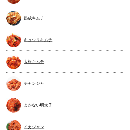
熟成キムチ
キュウリキムチ
大根キムチ
チャンジャ
まかない明太子
イカジャン