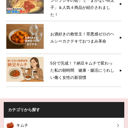
ン☆フシギの会」で「まかない明太
子」＆人気４商品が紹介されまし
た！
お酒好きの救世主！罪悪感ゼロのヘ
ルシーカクテキでおつまみ革命
5分で完成！？納豆キムチで変わっ
た私の朝時間 健康・腸活にうれし
い働く女性の新習慣
カテゴリから探す
キムチ