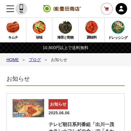
キムチ
珍味
海苔と乾物
調味料
ドレッシング
10,800円以上で送料無料
HOME
ブログ
お知らせ
お知らせ
お知らせ
2025.06.06
テレビ朝日系列番組「出川一茂