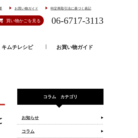
要
お買い物ガイド
特定商取引法に基づく表記
06-6717-3113
買い物かごを見る
キムチレシピ
お買い物ガイド
とうがらし
韓流食器
コラム カテゴリ
と
お知らせ
コラム