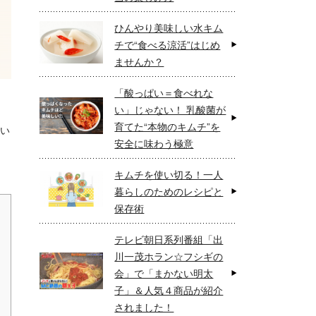
ひんやり美味しい水キム
チで“食べる涼活”はじめ
ませんか？
「酸っぱい＝食べれな
い」じゃない！ 乳酸菌が
育てた“本物のキムチ”を
い
安全に味わう極意
キムチを使い切る！一人
暮らしのためのレシピと
保存術
テレビ朝日系列番組「出
川一茂ホラン☆フシギの
会」で「まかない明太
子」＆人気４商品が紹介
されました！