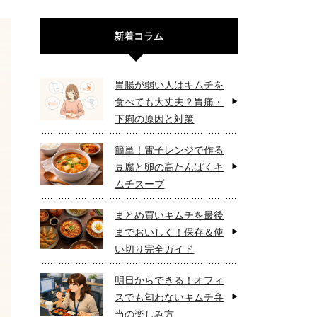
新着コラム
胃腸が弱い人はキムチを
食べても大丈夫？胃痛・
下痢の原因と対策
簡単！電子レンジで作る
豆腐と卵の高たんぱくキ
ムチスープ
まとめ買いキムチを最後
までおいしく！保存＆使
い切り完全ガイド
明日からできる！オフィ
スでも匂わないキムチ弁
当の楽しみ方