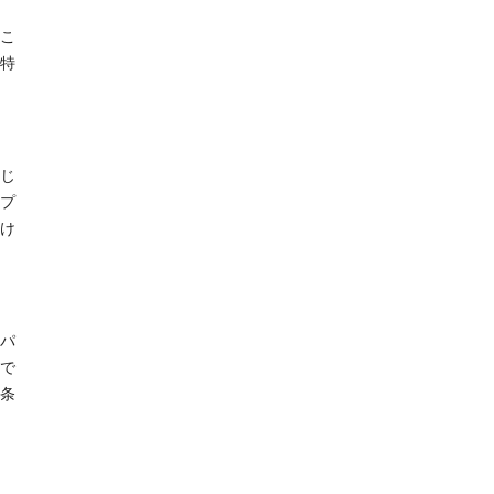
こ
特
じ
プ
け
パ
で
条