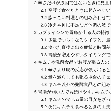
2
辛さだけが原因ではないときに見直
2.1
空腹で食べたときに起きやすい
2.2
脂っこい料理との組み合わせで
2.3
冷えや睡眠不足など体調の波で
3
カプサイシンで胃痛が出る人の特徴
3.1
少量でつらくなるタイプと、量
3.2
食べた直後に出る症状と時間差
3.3
胃酸が増えやすいタイミングで
4
キムチや発酵食品でお腹が張る人の
4.1
辛さより腸の反応が強く出ると
4.2
量を減らしても張る場合のチェ
4.3
キムチ以外の発酵食品との組み
5
胃腸が弱い人でも続けやすいキムチ
5.1
キムチの食べる量の目安をざっ
5.2
夜にキムチを食べるときの工夫