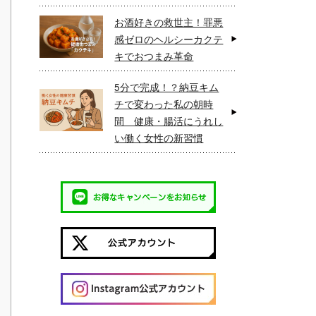
お酒好きの救世主！罪悪
感ゼロのヘルシーカクテ
キでおつまみ革命
5分で完成！？納豆キム
チで変わった私の朝時
間 健康・腸活にうれし
い働く女性の新習慣