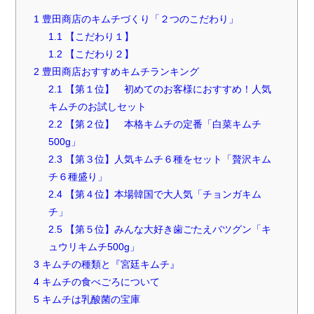
1
豊田商店のキムチづくり「２つのこだわり」
1.1
【こだわり１】
1.2
【こだわり２】
2
豊田商店おすすめキムチランキング
2.1
【第１位】 初めてのお客様におすすめ！人気
キムチのお試しセット
2.2
【第２位】 本格キムチの定番「白菜キムチ
500g」
2.3
【第３位】人気キムチ６種をセット「贅沢キム
チ６種盛り」
2.4
【第４位】本場韓国で大人気「チョンガキム
チ」
2.5
【第５位】みんな大好き歯ごたえバツグン「キ
ュウリキムチ500g」
3
キムチの種類と『宮廷キムチ』
4
キムチの食べごろについて
5
キムチは乳酸菌の宝庫