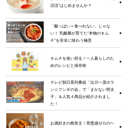
涼活”はじめませんか？
「酸っぱい＝食べれない」じゃな
い！ 乳酸菌が育てた“本物のキム
チ”を安全に味わう極意
キムチを使い切る！一人暮らしのた
めのレシピと保存術
テレビ朝日系列番組「出川一茂ホラ
ン☆フシギの会」で「まかない明太
子」＆人気４商品が紹介されまし
た！
お酒好きの救世主！罪悪感ゼロのヘ