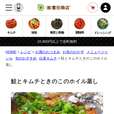
キムチ
珍味
海苔と乾物
調味料
ドレッシング
10,800円以上で送料無料
HOME
>
レシピ
>
お酒のおつまみ
お魚のおかず
メニュージャ
ンル
旬のおすすめ
白菜キムチ
> 鮭とキムチときのこのホイル
蒸し
鮭とキムチときのこのホイル蒸し