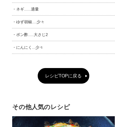
・ネギ......適量
・ゆず胡椒....少々
・ポン酢.....大さじ2
・にんにく...少々
レシピTOPに戻る
その他人気のレシピ