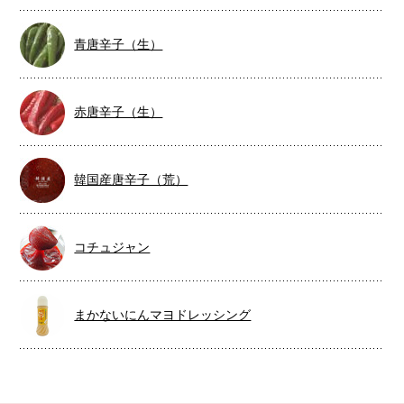
青唐辛子（生）
赤唐辛子（生）
韓国産唐辛子（荒）
コチュジャン
まかないにんマヨドレッシング