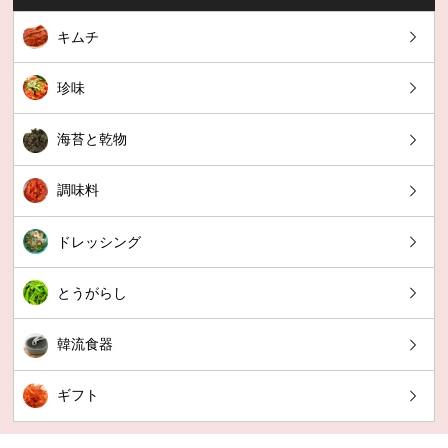
キムチ
珍味
海苔と乾物
調味料
ドレッシング
とうがらし
韓流食器
ギフト