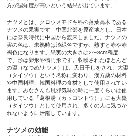
方が認知度が高いという結果が出ています。
ナツメとは、クロウメモドキ科の落葉高木である
ナツメの果実です。中国北部を原産地とし、日本
には奈良時代に中国から渡来しました。ナツメの
実の色は、未熟時は淡緑色ですが、熟すと赤や赤
褐色になります。果実の大きさは2〜3cm程度
で、形は卵形や楕円形です。収穫されたほとんど
の棗（なつめ/ナツメ）は、天日干しをされ、大棗
（タイソウ）という名称に変わり、漢方薬の材料
や中国料理、韓国料理の食材として使用されてい
ます。みなさんも風邪気味の時に一度くらいは使
用している「葛根湯（カッコントウ）」にも大棗
（タイソウ）として使用され、多くの人に気づか
れないように活躍しています。
ナツメの効能