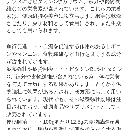
ナツメにはビタミンⅭやカリウム、鉄分や食物繊
維などの栄養素が含まれています。これらの栄養
素は、健康維持や美容に役立ちます。果実は乾燥
させたり、菓子材料として食用にされ、また生薬
としても用いられます。
血行促進・・・血流を促進する作用のあるサポニ
ンやタンニン、食物繊維など血行を良くする成分
が含まれています。
滋養強壮や疲労回復・・・ビタミンB1やビタミン
C、鉄分や食物繊維が含まれている為、体に栄養
を与えて元気にする効果があります。古くから滋
養強壮に効果があるとされ、漢方薬にもよく用い
られています。現代でも、その滋養強壮効果は注
目されており、健康食品やサプリメントとしても
販売されています。
便秘解消・・・100gあたり12.5gの食物繊維が含
まれており、腸内を刺激して便を柔らかくする働