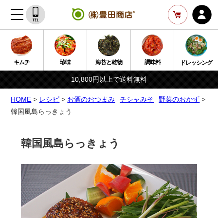
キムチ
珍味
海苔と乾物
調味料
ドレッシング
10,800円以上で送料無料
HOME
>
レシピ
>
お酒のおつまみ
チシャみそ
野菜のおかず
>
韓国風島らっきょう
韓国風島らっきょう