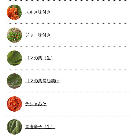
スルメ味付き
ジャコ味付き
ゴマの葉（生）
ゴマの葉醤油漬け
チシャみそ
青唐辛子（生）