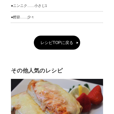
●ニンニク.......小さじ1
●鰹節.......少々
レシピTOPに戻る
その他人気のレシピ