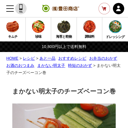
キムチ
珍味
海苔と乾物
調味料
ドレッシング
10,800円以上で送料無料
HOME
>
レシピ
>
あと一品
おすすめレシピ
お弁当のおかず
お酒のおつまみ
まかない明太子
時短のおかず
> まかない明太
子のチーズベーコン巻
まかない明太子のチーズベーコン巻