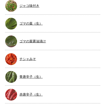
ジャコ味付き
ゴマの葉（生）
ゴマの葉醤油漬け
チシャみそ
青唐辛子（生）
赤唐辛子（生）