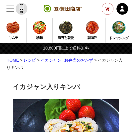
キムチ
珍味
海苔と乾物
調味料
ドレッシング
10,800円以上で送料無料
HOME
>
レシピ
>
イカジャン
お弁当のおかず
> イカジャン入
りキンパ
イカジャン入りキンパ