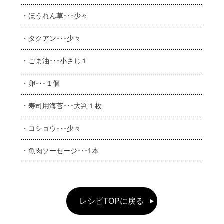
・ほうれん草･･･少々
・タクアン･･･少々
・ごま油･･･小さじ１
・卵･･･１個
・寿司用海苔･･･大判１枚
・コショウ･･･少々
・魚肉ソーセージ･･･1本
レシピTOPに戻る