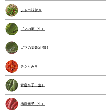
ジャコ味付き
ゴマの葉（生）
ゴマの葉醤油漬け
チシャみそ
青唐辛子（生）
赤唐辛子（生）