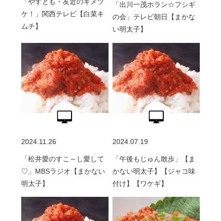
「やすとも・友近のキメツ
「出川一茂ホラン☆フシギ
ケ！」関西テレビ【白菜キ
の会」テレビ朝日【まかな
ムチ】
い明太子】
2024.11.26
2024.07.19
「松井愛のすこ～し愛して
「午後もじゅん散歩」【ま
♡」MBSラジオ【まかない
かない明太子】【ジャコ味
明太子】
付け】【ワケギ】